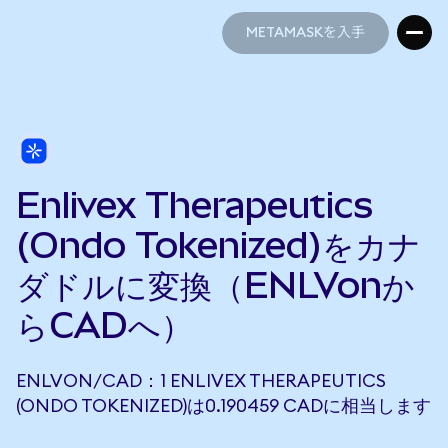
METAMASKを入手
METAMASKを入手
Enlivex Therapeutics
(Ondo Tokenized)をカナ
ダドルに変換（ENLVonか
らCADへ）
ENLVON/CAD：1 ENLIVEX THERAPEUTICS
(ONDO TOKENIZED)は0.190459 CADに相当します