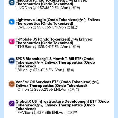
Innodata (Ondo Tokenized) から Enlivex
Therapeutics (Ondo Tokenized)
1 INODon は 457.8622 ENLVon に相当
Lightwave Logic (Ondo Tokenized) から Enlivex
Therapeutics (Ondo Tokenized)
1 LWLGon は 55.8869 ENLVon に相当
T-Mobile US (Ondo Tokenized) から Enlivex
Therapeutics (Ondo Tokenized)
1 TMUSon は 1315.9417 ENLVon に相当
SPDR Bloomberg 1-3 Month T-Bill ETF (Ondo
Tokenized) から Enlivex Therapeutics (Ondo
Tokenized)
1 BILon は 674.0118 ENLVon に相当
VanEck Oil Services ETF (Ondo Tokenized) から
Enlivex Therapeutics (Ondo Tokenized)
1 OIHon は 2853.2335 ENLVon に相当
Global X US Infrastructure Development ETF (Ondo
Tokenized) から Enlivex Therapeutics (Ondo
Tokenized)
1 PAVEon は 427.6115 ENLVon に相当