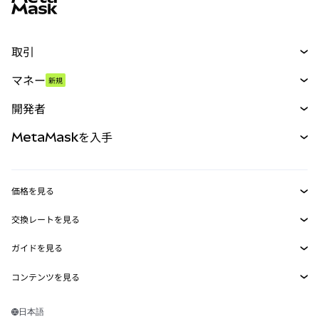
取引
スワップ
マネー
新規
予測
新規
購入
開発者
パーペチュアル
新規
カード
ドキュメントを表示
MetaMaskを入手
RWA
mUSD
新規
ダッシュボード
トランザクションシールド
収益化
Smart Accounts Kit
Agent Wallet
新規
価格を見る
埋め込みウォレット
Snaps
ビットコインの価格
交換レートを見る
MetaMask Connect
イーサリアムの価格
報酬
新規
BTC→USD
Solanaの価格
ガイドを見る
Snaps
セキュリティ
ETH→USD
BTCの購入
Shiba Inuの価格
USDT→INR
コンテンツを見る
Web3サービス
サポート
ETHの購入
Pepeの価格
ビットコインウォレット
BTC→USDT
SOLの購入
キャリア
Tetherの価格
Solanaウォレット
日本語
BTC→INR