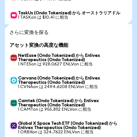
TaskUs (Ondo Tokenized) から オーストラリアドル
1 TASKon は $10.41 に相当
さらに変換を探る
アセット変換の高度な機能
NetEase (Ondo Tokenized) から Enlivex
Therapeutics (Ondo Tokenized)
1 NTESon は 928.0627 ENLVon に相当
Carvana (Ondo Tokenized) から Enlivex
Therapeutics (Ondo Tokenized)
1 CVNAon は 2494.6208 ENLVon に相当
Camtek (Ondo Tokenized) から Enlivex
Therapeutics (Ondo Tokenized)
1 CAMTon は 955.8112 ENLVon に相当
Global X Space Tech ETF (Ondo Tokenized) から
Enlivex Therapeutics (Ondo Tokenized)
1 ORBXon は 324.7622 ENLVon に相当