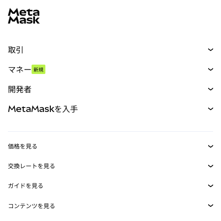
取引
スワップ
マネー
新規
予測
新規
購入
開発者
パーペチュアル
新規
カード
ドキュメントを表示
MetaMaskを入手
RWA
mUSD
新規
ダッシュボード
トランザクションシールド
収益化
Smart Accounts Kit
Agent Wallet
新規
価格を見る
埋め込みウォレット
Snaps
ビットコインの価格
交換レートを見る
MetaMask Connect
イーサリアムの価格
報酬
新規
BTC→USD
Solanaの価格
ガイドを見る
Snaps
セキュリティ
ETH→USD
BTCの購入
Shiba Inuの価格
USDT→INR
コンテンツを見る
Web3サービス
サポート
ETHの購入
Pepeの価格
ビットコインウォレット
BTC→USDT