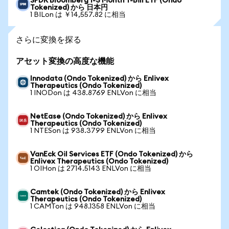
SPDR Bloomberg 1-3 Month T-Bill ETF (Ondo
Tokenized) から 日本円
1 BILon は ￥14,557.82 に相当
さらに変換を探る
アセット変換の高度な機能
Innodata (Ondo Tokenized) から Enlivex
Therapeutics (Ondo Tokenized)
1 INODon は 438.8769 ENLVon に相当
NetEase (Ondo Tokenized) から Enlivex
Therapeutics (Ondo Tokenized)
1 NTESon は 938.3799 ENLVon に相当
VanEck Oil Services ETF (Ondo Tokenized) から
Enlivex Therapeutics (Ondo Tokenized)
1 OIHon は 2714.5143 ENLVon に相当
Camtek (Ondo Tokenized) から Enlivex
Therapeutics (Ondo Tokenized)
1 CAMTon は 948.1358 ENLVon に相当