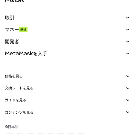
取引
スワップ
マネー
新規
予測
新規
購入
開発者
パーペチュアル
新規
カード
ドキュメントを表示
MetaMaskを入手
RWA
mUSD
新規
ダッシュボード
トランザクションシールド
収益化
Smart Accounts Kit
Agent Wallet
新規
価格を見る
埋め込みウォレット
Snaps
ビットコインの価格
交換レートを見る
MetaMask Connect
イーサリアムの価格
報酬
新規
BTC→USD
Solanaの価格
ガイドを見る
Snaps
セキュリティ
ETH→USD
BTCの購入
Shiba Inuの価格
USDT→INR
コンテンツを見る
Web3サービス
サポート
ETHの購入
Pepeの価格
ビットコインウォレット
BTC→USDT
SOLの購入
キャリア
Tetherの価格
Solanaウォレット
日本語
BTC→INR
PEPEの購入