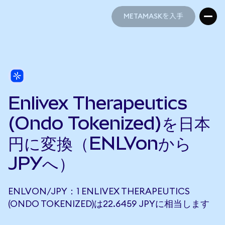
METAMASKを入手
METAMASKを入手
Enlivex Therapeutics
(Ondo Tokenized)を日本
円に変換（ENLVonから
JPYへ）
ENLVON/JPY：1 ENLIVEX THERAPEUTICS
(ONDO TOKENIZED)は22.6459 JPYに相当します