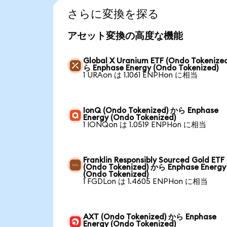
さらに変換を探る
アセット変換の高度な機能
Global X Uranium ETF (Ondo Tokenize
ら Enphase Energy (Ondo Tokenized)
1 URAon は 1.1061 ENPHon に相当
IonQ (Ondo Tokenized) から Enphase
Energy (Ondo Tokenized)
1 IONQon は 1.0519 ENPHon に相当
Franklin Responsibly Sourced Gold ETF
(Ondo Tokenized) から Enphase Energy
(Ondo Tokenized)
1 FGDLon は 1.4605 ENPHon に相当
AXT (Ondo Tokenized) から Enphase
Energy (Ondo Tokenized)