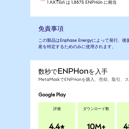
1 AXTIon は 1.8875 ENPHon に相当
免責事項
この製品はEnphase Energyによって発
産を特定するためのみに使用されます。
数秒でENPHonを入手
MetaMaskでENPHonを購入、売却、取
Google Play
評価
ダウンロード数
4.4
10M+
4