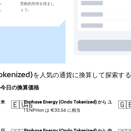
ン
受動的所得を得まし
し
ょう。
do Tokenized)を人気の通貨に換算して探索す
zed)の今日の換算価格
ら 米
Enphase Energy (Ondo Tokenized) から ユ
🇪🇺
🇬
ーロ
1 ENPHon は €33.56 に相当
ら 日
Enphase Energy (Ondo Tokenized) から 中