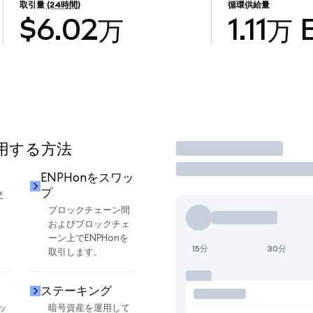
取引量
(24時間)
循環供給量
$6.02万
1.11万
使用する方法
取引
ENPHonをスワッ
プ
交
ブロックチェーン間
およびブロックチェ
ーン上でENPHonを
15分
30分
取引します。
ステーキング
ッ
暗号資産を運用して