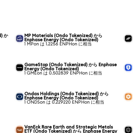
d) か
MP Materials (Ondo Tokenized) から
Enphase Energy (Ondo Tokenized)
1 MPon は 1.2256 ENPHon に相当
GameStop (Ondo Tokenized) から Enphase
Energy (Ondo Tokenized)
1 GMEon は 0.502839 ENPHon に相当
Ondas Holdings (Ondo Tokenized) から
Enphase Energy (Ondo Tokenized)
1 ONDSon は 0.229220 ENPHon に相当
VanEck Rare Earth and Strategic Metals
ETF (Ondo Tokenized) から Enphase Energy