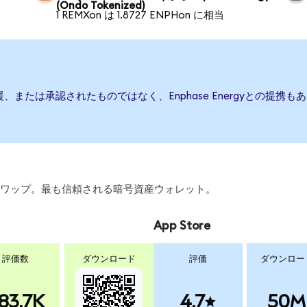
(Ondo Tokenized)
1 REMXon は 1.8727 ENPHon に相当
行、後援、または承認されたものではなく、Enphase Energyとの
引、スワップ。最も信頼される暗号資産ウォレット。
App Store
評価数
ダウンロード
評価
ダウンロー
83.7K
4.7
50M