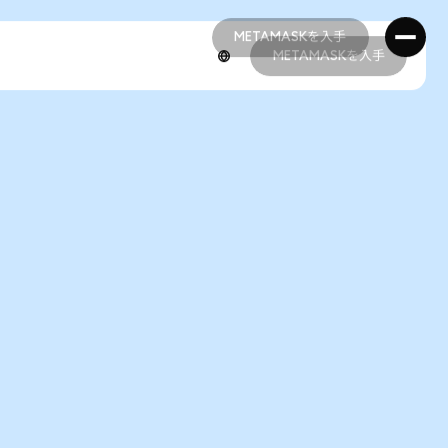
METAMASKを入手
METAMASKを入手
METAMASKを入手
METAMASKを入手