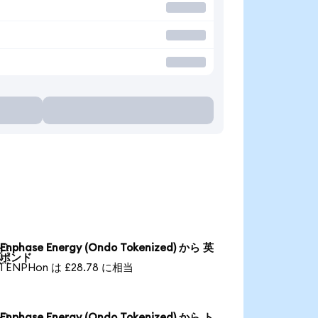
る
Enphase Energy (Ondo Tokenized) から 英

ポンド
1 ENPHon は £28.78 に相当
Enphase Energy (Ondo Tokenized) から ト