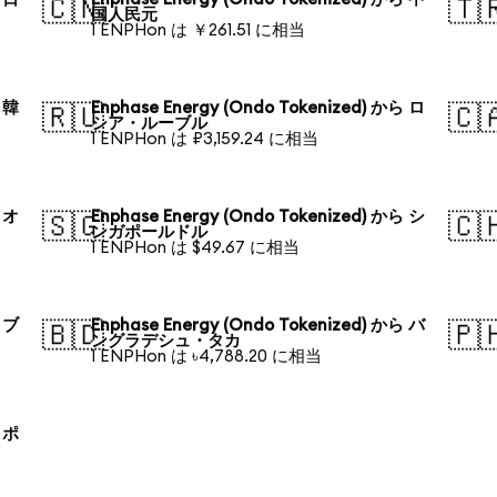
🇨🇳
🇹
国人民元
1 ENPHon は ￥261.51 に相当
ら 韓
Enphase Energy (Ondo Tokenized) から ロ
🇷🇺
🇨
シア・ルーブル
1 ENPHon は ₽3,159.24 に相当
ら オ
Enphase Energy (Ondo Tokenized) から シ
🇸🇬
🇨
ンガポールドル
1 ENPHon は $49.67 に相当
ら ブ
Enphase Energy (Ondo Tokenized) から バ
🇧🇩
🇵
ングラデシュ・タカ
1 ENPHon は ৳4,788.20 に相当
ら ポ