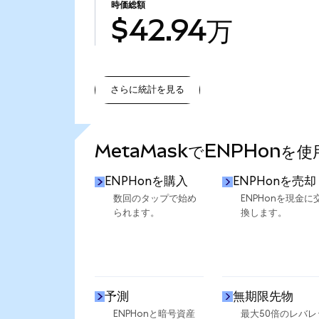
時価総額
$42.94万
さらに統計を見る
さらに統計を見る
MetaMaskでENPHonを
ENPHonを購入
ENPHonを売却
数回のタップで始め
ENPHonを現金に
られます。
換します。
予測
無期限先物
ENPHonと暗号資産
最大50倍のレバレ