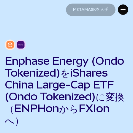
METAMASKを入手
METAMASKを入手
Enphase Energy (Ondo
Tokenized)をiShares
China Large-Cap ETF
(Ondo Tokenized)に変換
（ENPHonからFXIon
へ）