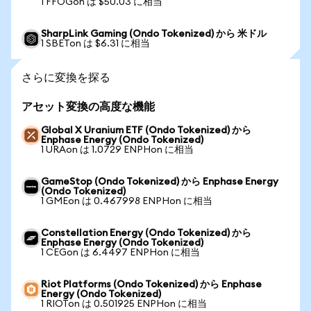
1 FFOGon は $50.03 に相当
SharpLink Gaming (Ondo Tokenized) から 米ドル
1 SBETon は $6.31 に相当
さらに変換を探る
アセット変換の高度な機能
Global X Uranium ETF (Ondo Tokenized) から
Enphase Energy (Ondo Tokenized)
1 URAon は 1.0729 ENPHon に相当
GameStop (Ondo Tokenized) から Enphase Energy
(Ondo Tokenized)
1 GMEon は 0.467998 ENPHon に相当
Constellation Energy (Ondo Tokenized) から
Enphase Energy (Ondo Tokenized)
1 CEGon は 6.4497 ENPHon に相当
Riot Platforms (Ondo Tokenized) から Enphase
Energy (Ondo Tokenized)
1 RIOTon は 0.501925 ENPHon に相当