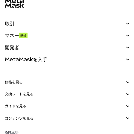
取引
スワップ
マネー
新規
予測
新規
購入
開発者
パーペチュアル
新規
カード
ドキュメントを表示
MetaMaskを入手
RWA
mUSD
新規
ダッシュボード
トランザクションシールド
収益化
Smart Accounts Kit
Agent Wallet
新規
価格を見る
埋め込みウォレット
Snaps
ビットコインの価格
交換レートを見る
MetaMask Connect
イーサリアムの価格
報酬
新規
BTC→USD
Solanaの価格
ガイドを見る
Snaps
セキュリティ
ETH→USD
BTCの購入
Shiba Inuの価格
USDT→INR
コンテンツを見る
Web3サービス
サポート
ETHの購入
Pepeの価格
ビットコインウォレット
BTC→USDT
SOLの購入
キャリア
Tetherの価格
Solanaウォレット
日本語