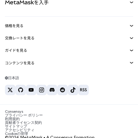
MetaMaskを入手
RWA
mUSD
新規
ダッシュボード
トランザクションシールド
収益化
Smart Accounts Kit
Agent Wallet
新規
価格を見る
埋め込みウォレット
Snaps
ビットコインの価格
交換レートを見る
MetaMask Connect
イーサリアムの価格
報酬
新規
BTC→USD
Solanaの価格
ガイドを見る
Snaps
セキュリティ
ETH→USD
BTCの購入
Shiba Inuの価格
USDT→INR
コンテンツを見る
Web3サービス
サポート
ETHの購入
Pepeの価格
ビットコインウォレット
BTC→USDT
SOLの購入
キャリア
Tetherの価格
Solanaウォレット
日本語
BTC→INR
PEPEの購入
お問い合わせ
USDCの価格
おすすめの暗号資産カード
ETH→USDT
USDTの購入
Chanlinkの価格
おすすめのモバイル暗号資産ウォレット
USDT→PHP
USDCの購入
Polymarketとは？
BTC→EUR
SHIBの購入
Consensys
税制関連ニュース
プライバシー ポリシー
利用規約
BNBの購入
貢献者ライセンス契約
暗号資産の購入方法は？
サイトマップ
アクセシビリティ
ビットコインを売るには？
Cookieの管理
©2026 MetaMask • A Consensys Formation