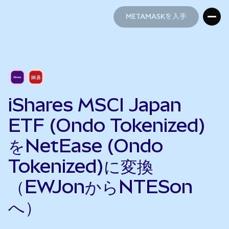
METAMASKを入手
METAMASKを入手
iShares MSCI Japan
ETF (Ondo Tokenized)
をNetEase (Ondo
Tokenized)に変換
（EWJonからNTESon
へ）