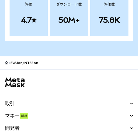
評価
ダウンロード数
評価数
4.7
50M+
75.8K
EWJon/NTESon
MetaMaskサイトフッター
取引
スワップ
マネー
新規
予測
新規
購入
開発者
パーペチュアル
新規
カード
ドキュメントを表示