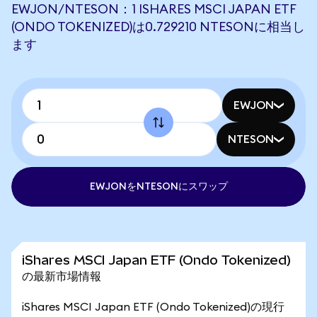
EWJON/NTESON：1 ISHARES MSCI JAPAN ETF
(ONDO TOKENIZED)は0.729210 NTESONに相当し
ます
EWJON
NTESON
EWJONをNTESONにスワップ
iShares MSCI Japan ETF (Ondo Tokenized)
の最新市場情報
iShares MSCI Japan ETF (Ondo Tokenized)の現行