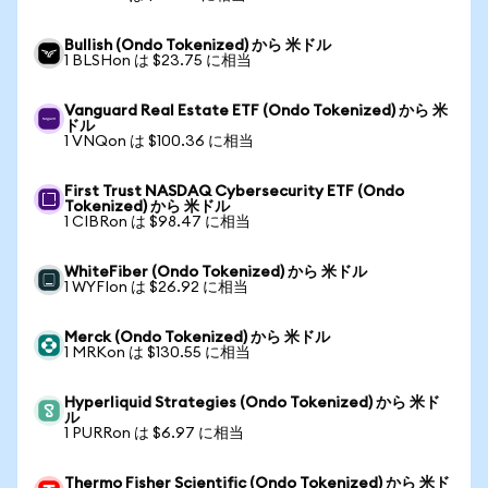
Bullish (Ondo Tokenized) から 米ドル
1 BLSHon は $23.75 に相当
Vanguard Real Estate ETF (Ondo Tokenized) から 米
ドル
1 VNQon は $100.36 に相当
First Trust NASDAQ Cybersecurity ETF (Ondo
Tokenized) から 米ドル
1 CIBRon は $98.47 に相当
WhiteFiber (Ondo Tokenized) から 米ドル
1 WYFIon は $26.92 に相当
Merck (Ondo Tokenized) から 米ドル
1 MRKon は $130.55 に相当
Hyperliquid Strategies (Ondo Tokenized) から 米ド
ル
1 PURRon は $6.97 に相当
Thermo Fisher Scientific (Ondo Tokenized) から 米ド