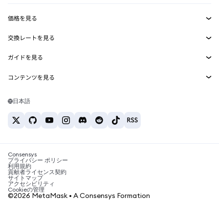
収益化
Smart Accounts Kit
Agent Wallet
新規
価格を見る
埋め込みウォレット
Snaps
ビットコインの価格
交換レートを見る
MetaMask Connect
イーサリアムの価格
報酬
新規
BTC→USD
Solanaの価格
ガイドを見る
Snaps
セキュリティ
ETH→USD
BTCの購入
Shiba Inuの価格
USDT→INR
コンテンツを見る
Web3サービス
サポート
ETHの購入
Pepeの価格
ビットコインウォレット
BTC→USDT
SOLの購入
キャリア
Tetherの価格
Solanaウォレット
日本語
BTC→INR
PEPEの購入
お問い合わせ
USDCの価格
おすすめの暗号資産カード
ETH→USDT
USDTの購入
Chanlinkの価格
おすすめのモバイル暗号資産ウォレット
USDT→PHP
USDCの購入
Polymarketとは？
BTC→EUR
SHIBの購入
Consensys
税制関連ニュース
プライバシー ポリシー
利用規約
BNBの購入
貢献者ライセンス契約
暗号資産の購入方法は？
サイトマップ
アクセシビリティ
ビットコインを売るには？
Cookieの管理
©2026 MetaMask • A Consensys Formation