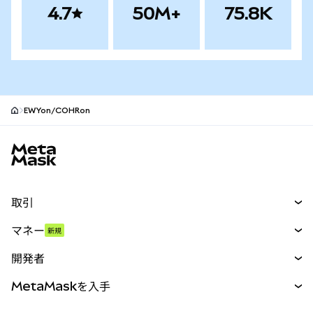
4.7
50M+
75.8K
EWYon/COHRon
MetaMaskサイトフッター
取引
スワップ
マネー
新規
予測
新規
購入
開発者
パーペチュアル
新規
カード
ドキュメントを表示
MetaMaskを入手
RWA
mUSD
新規
ダッシュボード
トランザクションシールド