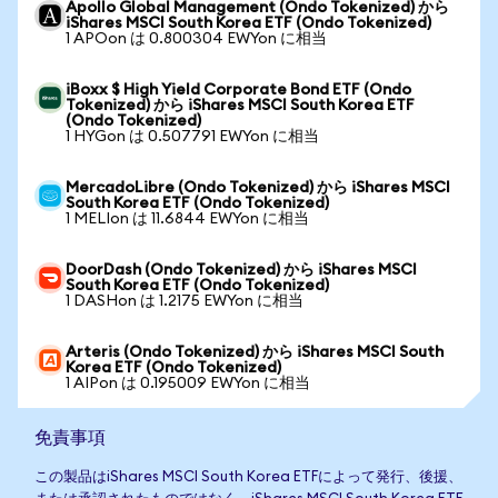
Apollo Global Management (Ondo Tokenized) から
iShares MSCI South Korea ETF (Ondo Tokenized)
1 APOon は 0.800304 EWYon に相当
iBoxx $ High Yield Corporate Bond ETF (Ondo
Tokenized) から iShares MSCI South Korea ETF
(Ondo Tokenized)
1 HYGon は 0.507791 EWYon に相当
MercadoLibre (Ondo Tokenized) から iShares MSCI
South Korea ETF (Ondo Tokenized)
1 MELIon は 11.6844 EWYon に相当
DoorDash (Ondo Tokenized) から iShares MSCI
South Korea ETF (Ondo Tokenized)
1 DASHon は 1.2175 EWYon に相当
Arteris (Ondo Tokenized) から iShares MSCI South
Korea ETF (Ondo Tokenized)
1 AIPon は 0.195009 EWYon に相当
免責事項
この製品はiShares MSCI South Korea ETFによって発行、後援、