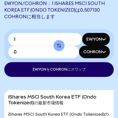
EWYON/COHRON：1 ISHARES MSCI SOUTH
KOREA ETF (ONDO TOKENIZED)は0.507130
COHRONに相当します
EWYON
COHRON
EWYONをCOHRONにスワップ
iShares MSCI South Korea ETF (Ondo
Tokenized)の最新市場情報
iShares MSCI South Korea ETF (Ondo Tokenized)の