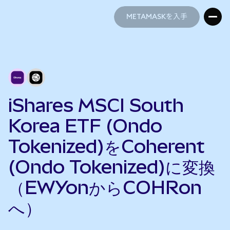
METAMASKを入手
METAMASKを入手
iShares MSCI South
Korea ETF (Ondo
Tokenized)をCoherent
(Ondo Tokenized)に変換
（EWYonからCOHRon
へ）