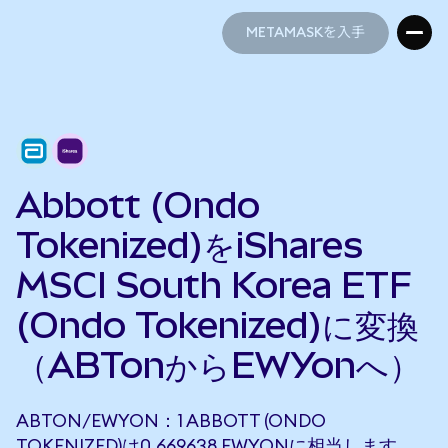
METAMASKを入手
METAMASKを入手
Abbott (Ondo
Tokenized)をiShares
MSCI South Korea ETF
(Ondo Tokenized)に変換
（ABTonからEWYonへ）
ABTON/EWYON：1 ABBOTT (ONDO
TOKENIZED)は0.669638 EWYONに相当します