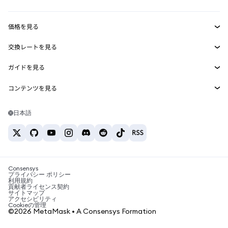
収益化
Smart Accounts Kit
Agent Wallet
新規
価格を見る
埋め込みウォレット
Snaps
ビットコインの価格
交換レートを見る
MetaMask Connect
イーサリアムの価格
報酬
新規
BTC→USD
Solanaの価格
ガイドを見る
Snaps
セキュリティ
ETH→USD
BTCの購入
Shiba Inuの価格
USDT→INR
コンテンツを見る
Web3サービス
サポート
ETHの購入
Pepeの価格
ビットコインウォレット
BTC→USDT
SOLの購入
キャリア
Tetherの価格
Solanaウォレット
日本語
BTC→INR
PEPEの購入
お問い合わせ
USDCの価格
おすすめの暗号資産カード
ETH→USDT
USDTの購入
Chanlinkの価格
おすすめのモバイル暗号資産ウォレット
USDT→PHP
USDCの購入
Polymarketとは？
BTC→EUR
SHIBの購入
Consensys
税制関連ニュース
プライバシー ポリシー
利用規約
BNBの購入
貢献者ライセンス契約
暗号資産の購入方法は？
サイトマップ
アクセシビリティ
ビットコインを売るには？
Cookieの管理
©2026 MetaMask • A Consensys Formation