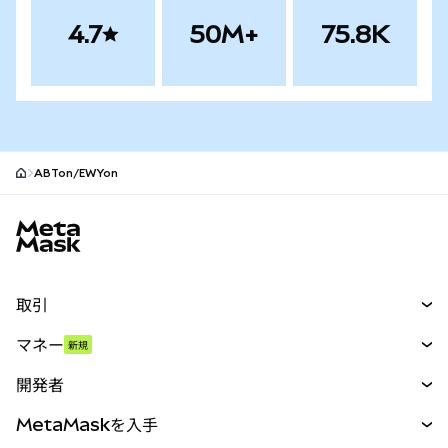
4.7
50M+
75.8K
ABTon/EWYon
MetaMaskサイトフッター
取引
スワップ
マネー
新規
予測
新規
購入
開発者
パーペチュアル
新規
カード
ドキュメントを表示
MetaMaskを入手
RWA
mUSD
新規
ダッシュボード
トランザクションシールド