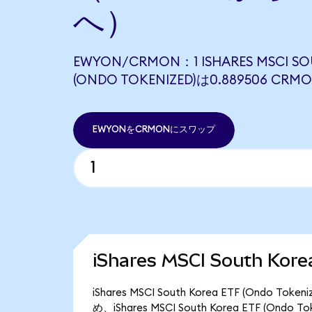
へ）
EWYON/CRMON：1 ISHARES MSCI SO
(ONDO TOKENIZED)は0.889506 
EWYONをCRMONにスワップ
iShares MSCI South Ko
iShares MSCI South Korea ETF (Ond
め、iShares MSCI South Korea ETF (O