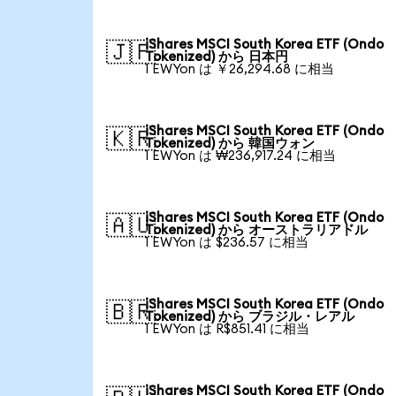
iShares MSCI South Korea ETF (Ondo
🇯🇵
Tokenized) から 日本円
1 EWYon は ￥26,294.68 に相当
iShares MSCI South Korea ETF (Ondo
🇰🇷
Tokenized) から 韓国ウォン
1 EWYon は ₩236,917.24 に相当
iShares MSCI South Korea ETF (Ondo
🇦🇺
Tokenized) から オーストラリアドル
1 EWYon は $236.57 に相当
iShares MSCI South Korea ETF (Ondo
🇧🇷
Tokenized) から ブラジル・レアル
1 EWYon は R$851.41 に相当
iShares MSCI South Korea ETF (Ondo