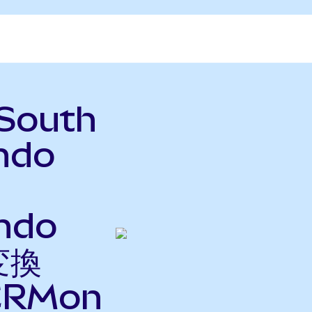
 South
ndo
Ondo
変換
RMon