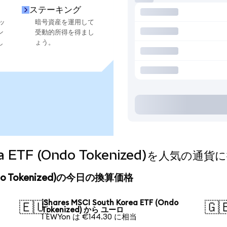
ステーキング
ッ
暗号資産を運用して
ン
受動的所得を得まし
し
ょう。
orea ETF (Ondo Tokenized)を人気
 (Ondo Tokenized)の今日の換算価格
iShares MSCI South Korea ETF (Ondo
🇪🇺
🇬
Tokenized) から ユーロ
1 EWYon は €144.30 に相当