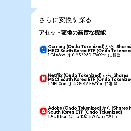
さらに変換を探る
アセット変換の高度な機能
Corning (Ondo Tokenized) から iShare
MSCI South Korea ETF (Ondo Tokenize
1 GLWon は 0.952930 EWYon に相当
Netflix (Ondo Tokenized) から iShares
MSCI South Korea ETF (Ondo Tokenize
1 NFLXon は 4.3949 EWYon に相当
Adobe (Ondo Tokenized) から iShares 
South Korea ETF (Ondo Tokenized)
1 ADBEon は 1.5436 EWYon に相当