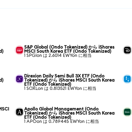
s
S&P Global (Ondo Tokenized) から iShares
d)
MSCI South Korea ETF (Ondo Tokenized)
1 SPGIon は 2.6014 EWYon に相当
Direxion Daily Semi Bull 3X ETF (Ondo
d)
Tokenized) から iShares MSCI South Korea
ETF (Ondo Tokenized)
1 SOXLon は 0.813521 EWYon に相当
MSCI
Apollo Global Management (Ondo
Tokenized) から iShares MSCI South Korea
ETF (Ondo Tokenized)
1 APOon は 0.789445 EWYon に相当