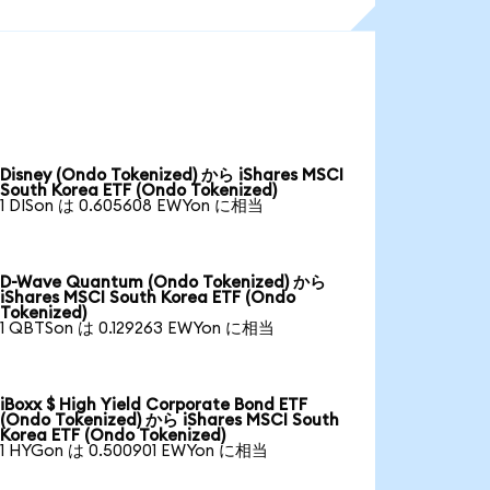
Disney (Ondo Tokenized) から iShares MSCI
South Korea ETF (Ondo Tokenized)
1 DISon は 0.605608 EWYon に相当
D-Wave Quantum (Ondo Tokenized) から
iShares MSCI South Korea ETF (Ondo
Tokenized)
1 QBTSon は 0.129263 EWYon に相当
iBoxx $ High Yield Corporate Bond ETF
(Ondo Tokenized) から iShares MSCI South
Korea ETF (Ondo Tokenized)
1 HYGon は 0.500901 EWYon に相当