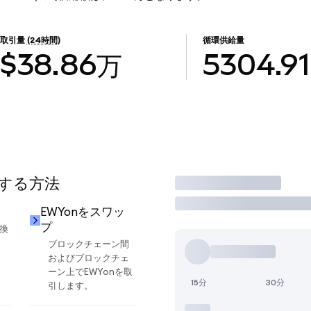
取引量
(24時間)
循環供給量
$38.86万
5304.91
用する方法
取引
EWYonをスワッ
プ
交換
ブロックチェーン間
およびブロックチェ
ーン上でEWYonを取
15分
30分
引します。