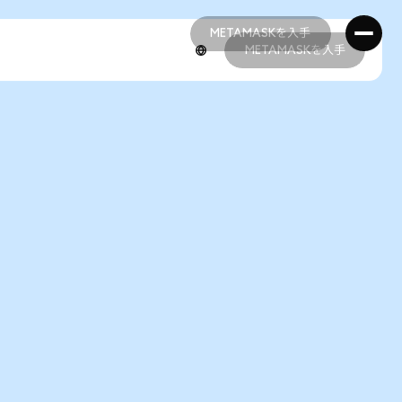
METAMASKを入手
METAMASKを入手
METAMASKを入手
METAMASKを入手