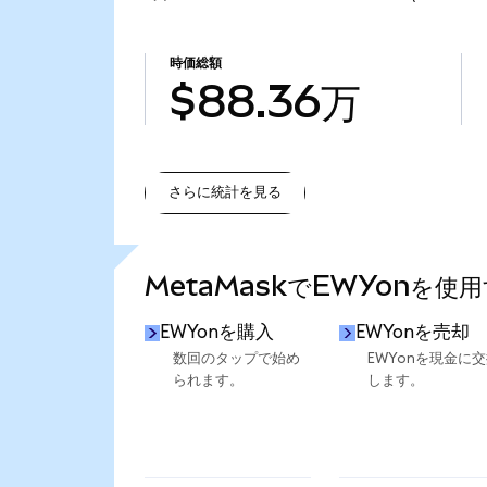
時価総額
$88.36万
さらに統計を見る
さらに統計を見る
MetaMaskでEWYonを使
EWYonを購入
EWYonを売却
数回のタップで始め
EWYonを現金に
られます。
します。