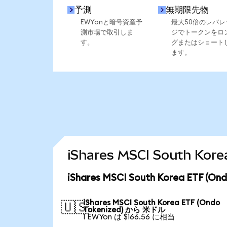
予測
無期限先物
EWYonと暗号資産予
最大50倍のレバレ
測市場で取引しま
ジでトークンをロ
す。
グまたはショート
ます。
iShares MSCI South K
iShares MSCI South Korea ETF
iShares MSCI South Korea ETF (Ondo
🇺🇸
Tokenized) から 米ドル
1 EWYon は $166.56 に相当