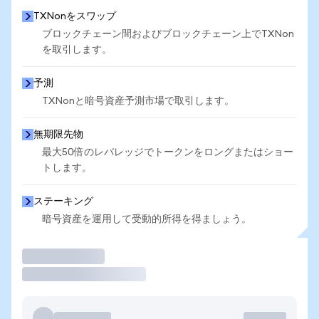
TXNonをスワップ
ブロックチェーン間およびブロックチェーン上でTXNon
を取引します。
予測
TXNonと暗号資産予測市場で取引します。
無期限先物
最大50倍のレバレッジでトークンをロングまたはショー
トします。
ステーキング
暗号資産を運用して受動的所得を得ましょう。
取引