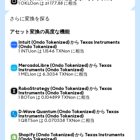
1 OKLOon は zł 177.88 に相当
さらに変換を探る
アセット変換の高度な機能
Intuit (Ondo Tokenized) から Texas Instruments
(Ondo Tokenized)
1 INTUon は 1.1546 TXNon に相当
MercadoLibre (Ondo Tokenized) から Texas
Instruments (Ondo Tokenized)
1 MELIon は 6.3034 TXNon に相当
RoboStrategy (Ondo Tokenized) から Texas
Instruments (Ondo Tokenized)
1 BOTon は 0.104899 TXNon に相当
D-Wave Quantum (Ondo Tokenized) から Texas
Instruments (Ondo Tokenized)
1 QBTSon は 0.070338 TXNon に相当
Shopify (Ondo Tokenized) から Texas Instruments
(Ondo Tokenized)