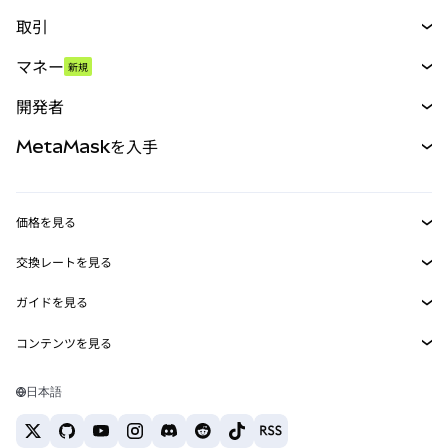
取引
スワップ
マネー
新規
予測
新規
購入
開発者
パーペチュアル
新規
カード
ドキュメントを表示
MetaMaskを入手
RWA
mUSD
新規
ダッシュボード
トランザクションシールド
収益化
Smart Accounts Kit
Agent Wallet
新規
価格を見る
埋め込みウォレット
Snaps
ビットコインの価格
交換レートを見る
MetaMask Connect
イーサリアムの価格
報酬
新規
BTC→USD
Solanaの価格
ガイドを見る
Snaps
セキュリティ
ETH→USD
BTCの購入
Shiba Inuの価格
USDT→INR
コンテンツを見る
Web3サービス
サポート
ETHの購入
Pepeの価格
ビットコインウォレット
BTC→USDT
SOLの購入
キャリア
Tetherの価格
Solanaウォレット
日本語
BTC→INR
PEPEの購入
お問い合わせ
USDCの価格
おすすめの暗号資産カード
ETH→USDT
USDTの購入