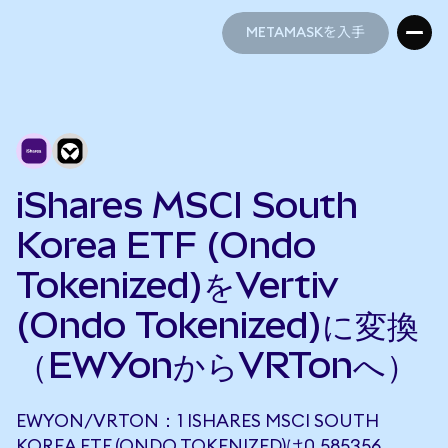
METAMASKを入手
METAMASKを入手
iShares MSCI South
Korea ETF (Ondo
Tokenized)をVertiv
(Ondo Tokenized)に変換
（EWYonからVRTonへ）
EWYON/VRTON：1 ISHARES MSCI SOUTH
KOREA ETF (ONDO TOKENIZED)は0.585356