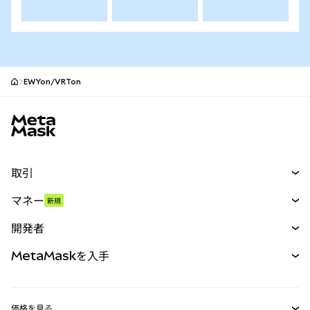
EWYon/VRTon
MetaMaskサイトフッター
取引
スワップ
マネー
新規
予測
新規
購入
開発者
パーペチュアル
新規
カード
ドキュメントを表示
MetaMaskを入手
RWA
mUSD
新規
ダッシュボード
トランザクションシールド
収益化
Smart Accounts Kit
Agent Wallet
新規
価格を見る