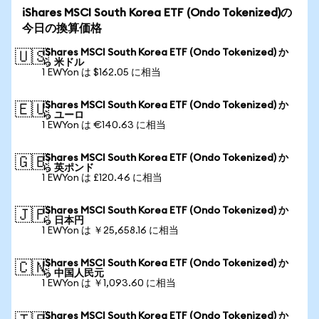
iShares MSCI South Korea ETF (Ondo Tokenized)の
今日の換算価格
iShares MSCI South Korea ETF (Ondo Tokenized) か
🇺🇸
ら 米ドル
1 EWYon は $162.05 に相当
iShares MSCI South Korea ETF (Ondo Tokenized) か
🇪🇺
ら ユーロ
1 EWYon は €140.63 に相当
iShares MSCI South Korea ETF (Ondo Tokenized) か
🇬🇧
ら 英ポンド
1 EWYon は £120.46 に相当
iShares MSCI South Korea ETF (Ondo Tokenized) か
🇯🇵
ら 日本円
1 EWYon は ￥25,658.16 に相当
iShares MSCI South Korea ETF (Ondo Tokenized) か
🇨🇳
ら 中国人民元
1 EWYon は ￥1,093.60 に相当
iShares MSCI South Korea ETF (Ondo Tokenized) か