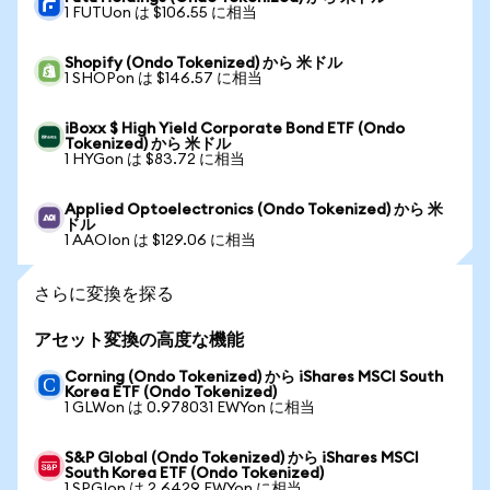
1 FUTUon は $106.55 に相当
Shopify (Ondo Tokenized) から 米ドル
1 SHOPon は $146.57 に相当
iBoxx $ High Yield Corporate Bond ETF (Ondo
Tokenized) から 米ドル
1 HYGon は $83.72 に相当
Applied Optoelectronics (Ondo Tokenized) から 米
ドル
1 AAOIon は $129.06 に相当
さらに変換を探る
アセット変換の高度な機能
Corning (Ondo Tokenized) から iShares MSCI South
Korea ETF (Ondo Tokenized)
1 GLWon は 0.978031 EWYon に相当
S&P Global (Ondo Tokenized) から iShares MSCI
South Korea ETF (Ondo Tokenized)
1 SPGIon は 2.6429 EWYon に相当