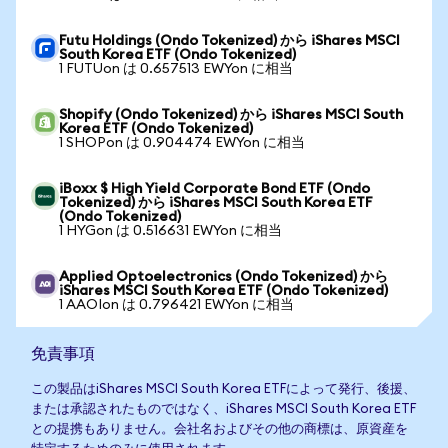
Futu Holdings (Ondo Tokenized) から iShares MSCI
South Korea ETF (Ondo Tokenized)
1 FUTUon は 0.657513 EWYon に相当
Shopify (Ondo Tokenized) から iShares MSCI South
Korea ETF (Ondo Tokenized)
1 SHOPon は 0.904474 EWYon に相当
iBoxx $ High Yield Corporate Bond ETF (Ondo
Tokenized) から iShares MSCI South Korea ETF
(Ondo Tokenized)
1 HYGon は 0.516631 EWYon に相当
Applied Optoelectronics (Ondo Tokenized) から
iShares MSCI South Korea ETF (Ondo Tokenized)
1 AAOIon は 0.796421 EWYon に相当
免責事項
この製品はiShares MSCI South Korea ETFによって発行、後援、
または承認されたものではなく、iShares MSCI South Korea ETF
との提携もありません。会社名およびその他の商標は、原資産を