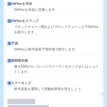
EWYonを売却
EWYonを現金に交換します。
EWYonをスワップ
ブロックチェーン間およびブロックチェーン上でEWYon
を取引します。
予測
EWYonと暗号資産予測市場で取引します。
無期限先物
最大50倍のレバレッジでトークンをロングまたはショー
トします。
ステーキング
暗号資産を運用して受動的所得を得ましょう。
取引