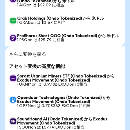
(Ondo Tokenized) から 米ドル
1 AIQon は $62.09 に相当
Grab Holdings (Ondo Tokenized) から 米ドル
1 GRABon は $3.67 に相当
ProShares Short QQQ (Ondo Tokenized) から 米ドル
1 PSQon は $25.79 に相当
さらに変換を探る
アセット変換の高度な機能
Sprott Uranium Miners ETF (Ondo Tokenized) から
Exodus Movement (Ondo Tokenized)
1 URNMon は 10.9782 EXODon に相当
Opendoor Technologies (Ondo Tokenized) から
Exodus Movement (Ondo Tokenized)
1 OPENon は 0.708333 EXODon に相当
SoundHound AI (Ondo Tokenized) から Exodus
Movement (Ondo Tokenized)
1 SOUNon は 1.5774 EXODon に相当