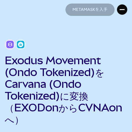
METAMASKを入手
METAMASKを入手
Exodus Movement
(Ondo Tokenized)を
Carvana (Ondo
Tokenized)に変換
（EXODonからCVNAon
へ）