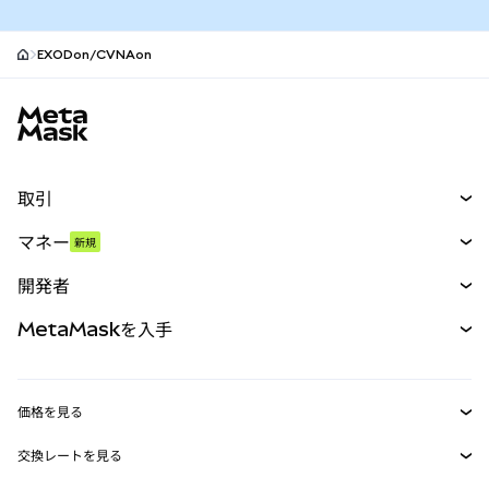
EXODon/CVNAon
MetaMaskサイトフッター
取引
スワップ
マネー
新規
予測
新規
購入
開発者
パーペチュアル
新規
カード
ドキュメントを表示
MetaMaskを入手
RWA
mUSD
新規
ダッシュボード
トランザクションシールド
収益化
Smart Accounts Kit
Agent Wallet
新規
価格を見る
埋め込みウォレット
Snaps
ビットコインの価格
交換レートを見る
MetaMask Connect
イーサリアムの価格
報酬
新規
BTC→USD