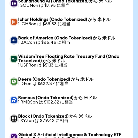
SoundHound AI (Ondo Tokenized) から 米ドル
1 SOUNon は $7.95 に相当
Ichor Holdings (Ondo Tokenized) から 米ドル
1 ICHRon は $68.83 に相当
Bank of America (Ondo Tokenized) から 米ドル
1 BACon は $66.46 に相当
WisdomTree Floating Rate Treasury Fund (Ondo
Tokenized) から 米ドル
1 USFRon は $51.13 に相当
Deere (Ondo Tokenized) から 米ドル
1 DEon は $632.37 に相当
Rambus (Ondo Tokenized) から 米ドル
1 RMBSon は $102.82 に相当
Block (Ondo Tokenized) から 米ドル
1 XYZon は $79.42 に相当
Global X Artificial Intelligence & Technology ETF