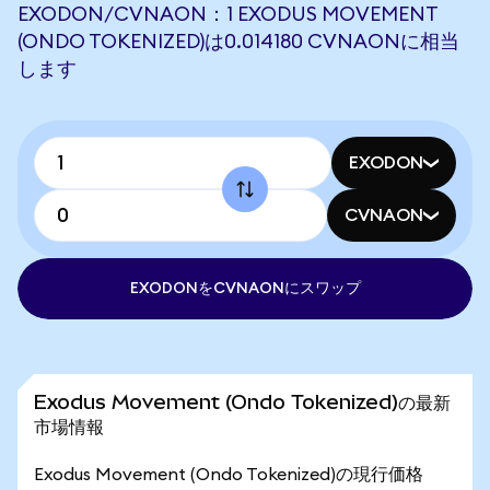
EXODON/CVNAON：1 EXODUS MOVEMENT
(ONDO TOKENIZED)は0.014180 CVNAONに相当
します
EXODON
CVNAON
EXODONをCVNAONにスワップ
Exodus Movement (Ondo Tokenized)の最新
市場情報
Exodus Movement (Ondo Tokenized)の現行価格