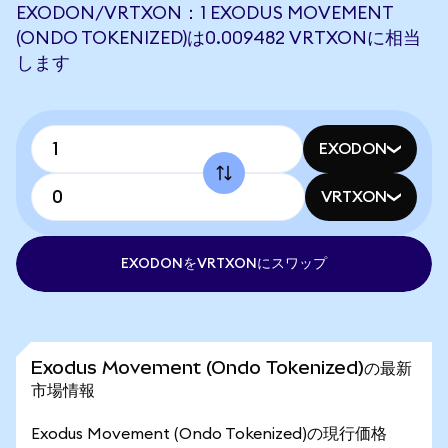
EXODON/VRTXON：1 EXODUS MOVEMENT
(ONDO TOKENIZED)は0.009482 VRTXONに相当
します
EXODON
VRTXON
EXODONをVRTXONにスワップ
Exodus Movement (Ondo Tokenized)の最新
市場情報
Exodus Movement (Ondo Tokenized)の現行価格