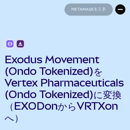
METAMASKを入手
METAMASKを入手
Exodus Movement
(Ondo Tokenized)を
Vertex Pharmaceuticals
(Ondo Tokenized)に変換
（EXODonからVRTXon
へ）