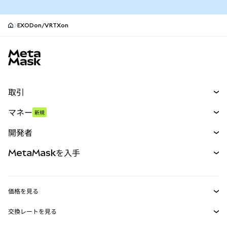
EXODon/VRTXon
MetaMaskサイトフッター
取引
スワップ
マネー
新規
予測
新規
購入
開発者
パーペチュアル
新規
カード
ドキュメントを表示
MetaMaskを入手
RWA
mUSD
新規
ダッシュボード
トランザクションシールド
収益化
Smart Accounts Kit
Agent Wallet
新規
価格を見る
埋め込みウォレット
Snaps
ビットコインの価格
交換レートを見る
MetaMask Connect
イーサリアムの価格
報酬
新規
BTC→USD