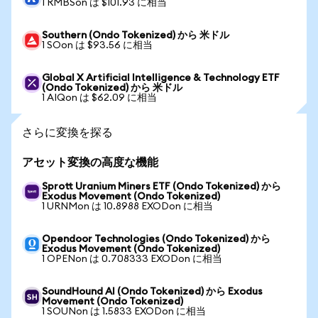
1 RMBSon は $101.93 に相当
Southern (Ondo Tokenized) から 米ドル
1 SOon は $93.56 に相当
Global X Artificial Intelligence & Technology ETF
(Ondo Tokenized) から 米ドル
1 AIQon は $62.09 に相当
さらに変換を探る
アセット変換の高度な機能
Sprott Uranium Miners ETF (Ondo Tokenized) から
Exodus Movement (Ondo Tokenized)
1 URNMon は 10.8988 EXODon に相当
Opendoor Technologies (Ondo Tokenized) から
Exodus Movement (Ondo Tokenized)
1 OPENon は 0.708333 EXODon に相当
SoundHound AI (Ondo Tokenized) から Exodus
Movement (Ondo Tokenized)
1 SOUNon は 1.5833 EXODon に相当