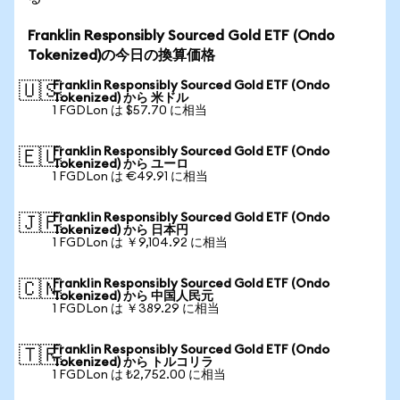
Franklin Responsibly Sourced Gold ETF (Ondo
Tokenized)の今日の換算価格
Franklin Responsibly Sourced Gold ETF (Ondo
🇺🇸
Tokenized) から 米ドル
1 FGDLon は $57.70 に相当
Franklin Responsibly Sourced Gold ETF (Ondo
🇪🇺
Tokenized) から ユーロ
1 FGDLon は €49.91 に相当
Franklin Responsibly Sourced Gold ETF (Ondo
🇯🇵
Tokenized) から 日本円
1 FGDLon は ￥9,104.92 に相当
Franklin Responsibly Sourced Gold ETF (Ondo
🇨🇳
Tokenized) から 中国人民元
1 FGDLon は ￥389.29 に相当
Franklin Responsibly Sourced Gold ETF (Ondo
🇹🇷
Tokenized) から トルコリラ
1 FGDLon は ₺2,752.00 に相当