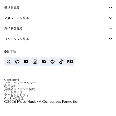
収益化
Smart Accounts Kit
Agent Wallet
新規
価格を見る
埋め込みウォレット
Snaps
ビットコインの価格
交換レートを見る
MetaMask Connect
イーサリアムの価格
報酬
新規
BTC→USD
Solanaの価格
ガイドを見る
Snaps
セキュリティ
ETH→USD
BTCの購入
Shiba Inuの価格
USDT→INR
コンテンツを見る
Web3サービス
サポート
ETHの購入
Pepeの価格
ビットコインウォレット
BTC→USDT
SOLの購入
キャリア
Tetherの価格
Solanaウォレット
日本語
BTC→INR
PEPEの購入
お問い合わせ
USDCの価格
おすすめの暗号資産カード
ETH→USDT
USDTの購入
Chanlinkの価格
おすすめのモバイル暗号資産ウォレット
USDT→PHP
USDCの購入
Polymarketとは？
BTC→EUR
SHIBの購入
Consensys
税制関連ニュース
プライバシー ポリシー
利用規約
BNBの購入
貢献者ライセンス契約
暗号資産の購入方法は？
サイトマップ
アクセシビリティ
ビットコインを売るには？
Cookieの管理
©2026 MetaMask • A Consensys Formation