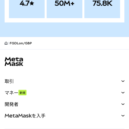
4.7
50M+
75.8K
FGDLon/GBP
MetaMaskサイトフッター
取引
スワップ
マネー
新規
予測
新規
購入
開発者
パーペチュアル
新規
カード
ドキュメントを表示
MetaMaskを入手
RWA
mUSD
新規
ダッシュボード
トランザクションシールド