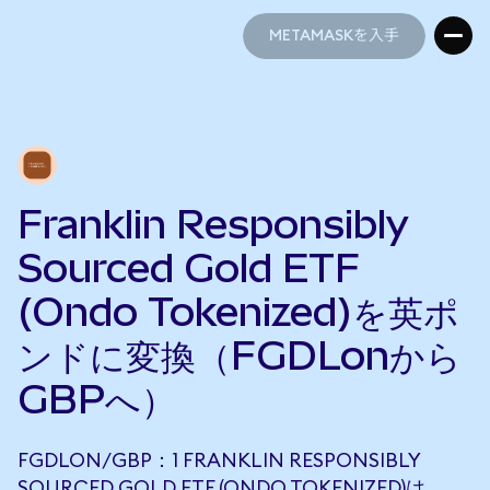
METAMASKを入手
METAMASKを入手
Franklin Responsibly
Sourced Gold ETF
(Ondo Tokenized)を英ポ
ンドに変換（FGDLonから
GBPへ）
FGDLON/GBP：1 FRANKLIN RESPONSIBLY
SOURCED GOLD ETF (ONDO TOKENIZED)は