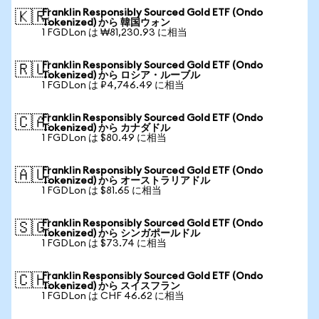
Franklin Responsibly Sourced Gold ETF (Ondo
🇰🇷
Tokenized) から 韓国ウォン
1 FGDLon は ₩81,230.93 に相当
Franklin Responsibly Sourced Gold ETF (Ondo
🇷🇺
Tokenized) から ロシア・ルーブル
1 FGDLon は ₽4,746.49 に相当
Franklin Responsibly Sourced Gold ETF (Ondo
🇨🇦
Tokenized) から カナダドル
1 FGDLon は $80.49 に相当
Franklin Responsibly Sourced Gold ETF (Ondo
🇦🇺
Tokenized) から オーストラリアドル
1 FGDLon は $81.65 に相当
Franklin Responsibly Sourced Gold ETF (Ondo
🇸🇬
Tokenized) から シンガポールドル
1 FGDLon は $73.74 に相当
Franklin Responsibly Sourced Gold ETF (Ondo
🇨🇭
Tokenized) から スイスフラン
1 FGDLon は CHF 46.62 に相当