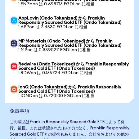
1 ENPHon は 0.698718 FGDLon に相当
AppLovin (Ondo Tokenized) から Franklin
Responsibly Sourced Gold ETF (Ondo Tokenized)
1 APPon は 7.4530 FGDLon に相当
MP Materials (Ondo Tokenized) から Franklin
Responsibly Sourced Gold ETF (Ondo Tokenized)
1 MPon は 0.839027 FGDLon に相当
Redwire (Ondo Tokenized) から Franklin Responsibly
Sourced Gold ETF (Ondo Tokenized)
1 RDWon は 0.185724 FGDLon に相当
IonQ (Ondo Tokenized) から Franklin Responsibly
Sourced Gold ETF (Ondo Tokenized)
1 IONQon は 0.720100 FGDLon に相当
免責事項
この製品はFranklin Responsibly Sourced Gold ETFによって発
行、後援、または承認されたものではなく、Franklin Responsibly
Sourced Gold ETFとの提携もありません。会社名およびその他の