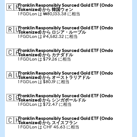
Franklin Responsibly Sourced Gold ETF (Ondo
🇰🇷
Tokenized) から 韓国ウォン
1 FGDLon は ₩80,133.38 に相当
Franklin Responsibly Sourced Gold ETF (Ondo
🇷🇺
Tokenized) から ロシア・ルーブル
1 FGDLon は ₽4,582.32 に相当
Franklin Responsibly Sourced Gold ETF (Ondo
🇨🇦
Tokenized) から カナダドル
1 FGDLon は $79.26 に相当
Franklin Responsibly Sourced Gold ETF (Ondo
🇦🇺
Tokenized) から オーストラリアドル
1 FGDLon は $80.19 に相当
Franklin Responsibly Sourced Gold ETF (Ondo
🇸🇬
Tokenized) から シンガポールドル
1 FGDLon は $72.47 に相当
Franklin Responsibly Sourced Gold ETF (Ondo
🇨🇭
Tokenized) から スイスフラン
1 FGDLon は CHF 45.63 に相当