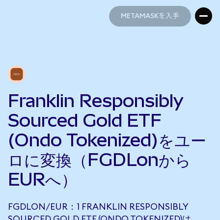
METAMASKを入手
METAMASKを入手
Franklin Responsibly
Sourced Gold ETF
(Ondo Tokenized)をユー
ロに変換（FGDLonから
EURへ）
FGDLON/EUR：1 FRANKLIN RESPONSIBLY
SOURCED GOLD ETF (ONDO TOKENIZED)は