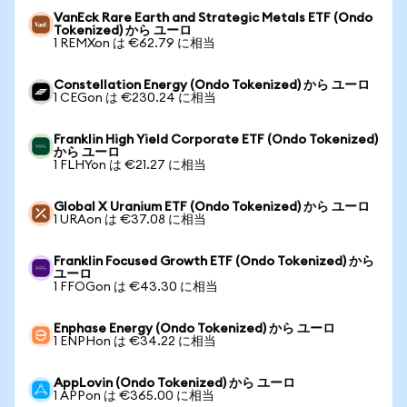
VanEck Rare Earth and Strategic Metals ETF (Ondo
Tokenized) から ユーロ
1 REMXon は €62.79 に相当
Constellation Energy (Ondo Tokenized) から ユーロ
1 CEGon は €230.24 に相当
Franklin High Yield Corporate ETF (Ondo Tokenized)
から ユーロ
1 FLHYon は €21.27 に相当
Global X Uranium ETF (Ondo Tokenized) から ユーロ
1 URAon は €37.08 に相当
Franklin Focused Growth ETF (Ondo Tokenized) から
ユーロ
1 FFOGon は €43.30 に相当
Enphase Energy (Ondo Tokenized) から ユーロ
1 ENPHon は €34.22 に相当
AppLovin (Ondo Tokenized) から ユーロ
1 APPon は €365.00 に相当