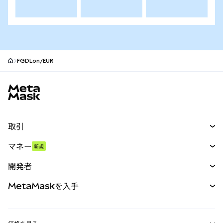
FGDLon/EUR
MetaMaskサイトフッター
取引
スワップ
マネー
新規
予測
新規
購入
開発者
パーペチュアル
新規
カード
ドキュメントを表示
MetaMaskを入手
RWA
mUSD
新規
ダッシュボード
トランザクションシールド
収益化
Smart Accounts Kit
Agent Wallet
新規