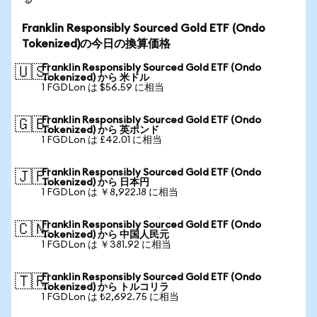
Franklin Responsibly Sourced Gold ETF (Ondo
Tokenized)の今日の換算価格
Franklin Responsibly Sourced Gold ETF (Ondo
🇺🇸
Tokenized) から 米ドル
1 FGDLon は $56.59 に相当
Franklin Responsibly Sourced Gold ETF (Ondo
🇬🇧
Tokenized) から 英ポンド
1 FGDLon は £42.01 に相当
Franklin Responsibly Sourced Gold ETF (Ondo
🇯🇵
Tokenized) から 日本円
1 FGDLon は ￥8,922.18 に相当
Franklin Responsibly Sourced Gold ETF (Ondo
🇨🇳
Tokenized) から 中国人民元
1 FGDLon は ￥381.92 に相当
Franklin Responsibly Sourced Gold ETF (Ondo
🇹🇷
Tokenized) から トルコリラ
1 FGDLon は ₺2,692.75 に相当