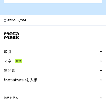
FFOGon/GBP
MetaMaskサイトフッター
取引
スワップ
マネー
新規
予測
新規
購入
開発者
パーペチュアル
新規
カード
ドキュメントを表示
MetaMaskを入手
RWA
mUSD
新規
ダッシュボード
トランザクションシールド
収益化
Smart Accounts Kit
Agent Wallet
新規
価格を見る
埋め込みウォレット
Snaps
ビットコインの価格