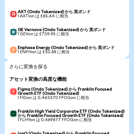
AXT (Ondo Tokenized) から 英ポンド
1 AXTIon は £65.64 に相当
GE Vernova (Ondo Tokenized) から 英ポンド
1 GEVon は £739.95 に相当
Enphase Energy (Ondo Tokenized) から 英ポンド
1 ENPHon は £30.88 に相当
さらに変換を探る
アセット変換の高度な機能
Figma (Ondo Tokenized) から Franklin Focused
Growth ETF (Ondo Tokenized)
1 FIGon は 0.463370 FFOGon に相当
Franklin High Yield Corporate ETF (Ondo Tokenized)
から Franklin Focused Growth ETF (Ondo Tokenized)
1 FLHYon は 0.489877 FFOGon に相当
IonQ (Ondo Tokenized) から Franklin Focused