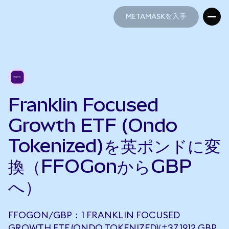
METAMASKを入手
METAMASKを入手
Franklin Focused
Growth ETF (Ondo
Tokenized)を英ポンドに変
換（FFOGonからGBP
へ）
FFOGON/GBP：1 FRANKLIN FOCUSED
GROWTH ETF (ONDO TOKENIZED)は37.1912 GBP