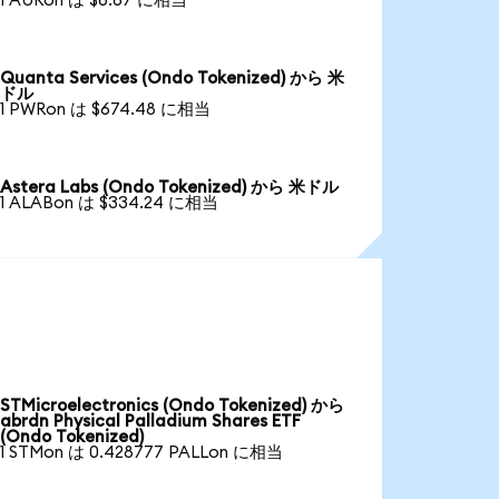
1 AURon は $6.67 に相当
Quanta Services (Ondo Tokenized) から 米
ドル
1 PWRon は $674.48 に相当
Astera Labs (Ondo Tokenized) から 米ドル
1 ALABon は $334.24 に相当
STMicroelectronics (Ondo Tokenized) から
abrdn Physical Palladium Shares ETF
(Ondo Tokenized)
1 STMon は 0.428777 PALLon に相当