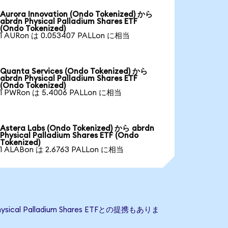
Aurora Innovation (Ondo Tokenized) から
abrdn Physical Palladium Shares ETF
(Ondo Tokenized)
1 AURon は 0.053407 PALLon に相当
Quanta Services (Ondo Tokenized) から
abrdn Physical Palladium Shares ETF
(Ondo Tokenized)
1 PWRon は 5.4006 PALLon に相当
Astera Labs (Ondo Tokenized) から abrdn
Physical Palladium Shares ETF (Ondo
Tokenized)
1 ALABon は 2.6763 PALLon に相当
cal Palladium Shares ETFとの提携もありま