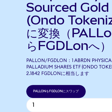
Sourced Gold
(Ondo Tokeni
に変換（PALLo
らFGDLonへ）
PALLON/FGDLON：1 ABRDN PHYSICA
PALLADIUM SHARES ETF (ONDO TOKE
2.1842 FGDLONに相当します
PALLONをFGDLONにスワップ