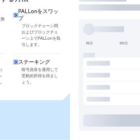
PALLonをスワッ
プ
交換
ブロックチェーン間
およびブロックチェ
ーン上でPALLonを取
15分
30分
引します。
ステーキング
ッ
暗号資産を運用して
ン
受動的所得を得まし
し
ょう。