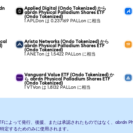
rdn
Applied Digital (Ondo Tokenized) から
abrdn Physical Palladium Shares ETF
(Ondo Tokenized)
1 APLDon は 0.237169 PALLon に相当
cal
Arista Networks (Ondo Tokenized) から
)
abrdn Physical Palladium Shares ETF
(Ondo Tokenized)
1 ANETon は 1.5422 PALLon に相当
Vanguard Value ETF (Ondo Tokenized) か
ら abrdn Physical Palladium Shares ETF
(Ondo Tokenized)
1 VTVon は 1.8132 PALLon に相当
hares ETFによって発行、後援、または承認されたものではなく、abrdn Physi
特定するためのみに使用されます。