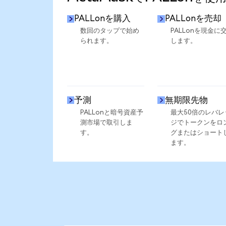
PALLonを購入
PALLonを売却
数回のタップで始め
PALLonを現金に
られます。
します。
予測
無期限先物
PALLonと暗号資産予
最大50倍のレバレ
測市場で取引しま
ジでトークンをロ
す。
グまたはショート
ます。