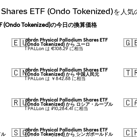
dium Shares ETF (Ondo Tokenize
es ETF (Ondo Tokenized)の今日の換算価格
abrdn Physical Palladium Shares ETF
🇪🇺
🇬
(Ondo Tokenized) から ユーロ
1 PALLon は €108.29 に相当
abrdn Physical Palladium Shares ETF
🇨🇳
🇹
(Ondo Tokenized) から 中国人民元
1 PALLon は ￥842.88 に相当
abrdn Physical Palladium Shares ETF
🇷🇺
🇨
(Ondo Tokenized) から ロシア・ルーブル
1 PALLon は ₽10,284.41 に相当
abrdn Physical Palladium Shares ETF
🇸🇬
🇨
ドル
(Ondo Tokenized) から シンガポールドル