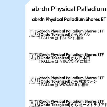
abrdn Physical Palla
abrdn Physical Palladium Shar
abrdn Physical Palladium Shares ETF
🇺🇸
(Ondo Tokenized) から 米ドル
1 PALLon は $124.89 に相当
abrdn Physical Palladium Shares ETF
🇯🇵
(Ondo Tokenized) から 日本円
1 PALLon は ￥19,773.49 に相当
abrdn Physical Palladium Shares ETF
🇰🇷
(Ondo Tokenized) から 韓国ウォン
1 PALLon は ₩176,841.11 に相当
abrdn Physical Palladium Shares ETF
🇦🇺
(Ondo Tokenized) から オーストラリア