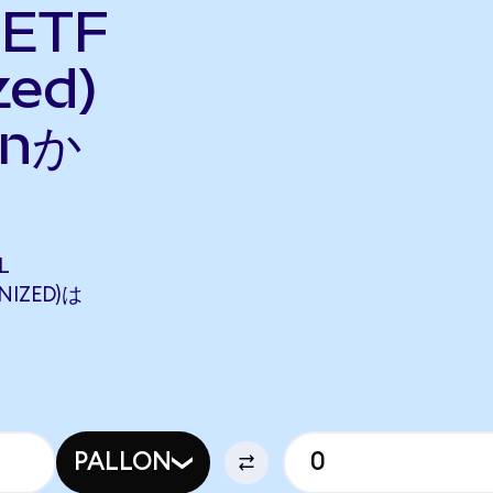
 ETF
zed)
nか
L
NIZED)は
PALLON