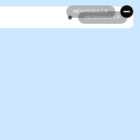
METAMASKを入手
METAMASKを入手
METAMASKを入手
METAMASKを入手