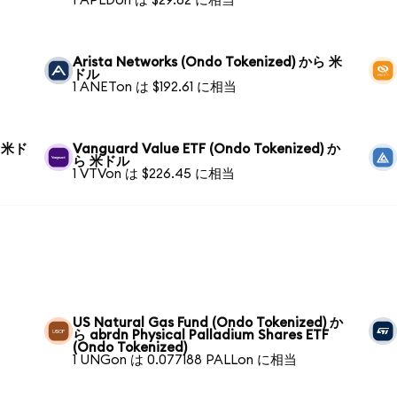
1 APLDon は $29.62 に相当
Arista Networks (Ondo Tokenized) から 米
ドル
1 ANETon は $192.61 に相当
ら 米ド
Vanguard Value ETF (Ondo Tokenized) か
ら 米ドル
1 VTVon は $226.45 に相当
US Natural Gas Fund (Ondo Tokenized) か
ら abrdn Physical Palladium Shares ETF
(Ondo Tokenized)
1 UNGon は 0.077188 PALLon に相当