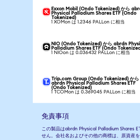
Exxon Mobil (Ondo Tokenized) から ab
Physical Palladium Shares ETF (Ondo
Tokenized)
1 XOMon は 1.2346 PALLon に相当
NIO (Ondo Tokenized) から abrdn Physi
Palladium Shares ETF (Ondo Tokenized
1 NIOon は 0.036432 PALLon に相当
Trip.com Group (Ondo Tokenized) から
abrdn Physical Palladium Shares ETF
(Ondo Tokenized)
1 TCOMon は 0.369045 PALLon に相当
免責事項
この製品はabrdn Physical Palladium S
せん。会社名およびその他の商標は、原資産を