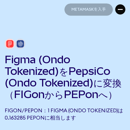
METAMASKを入手
METAMASKを入手
Figma (Ondo
Tokenized)をPepsiCo
(Ondo Tokenized)に変換
（FIGonからPEPonへ）
FIGON/PEPON：1 FIGMA (ONDO TOKENIZED)は
0.163285 PEPONに相当します