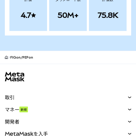
4.7
50M+
75.8K
FIGon/PEPon
MetaMaskサイトフッター
取引
スワップ
マネー
新規
予測
新規
購入
開発者
パーペチュアル
新規
カード
ドキュメントを表示
MetaMaskを入手