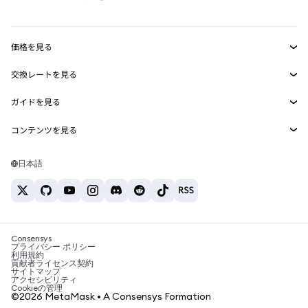
RWA
mUSD
新規
ダッシュボード
トランザクションシールド
収益化
Smart Accounts Kit
Agent Wallet
新規
価格を見る
埋め込みウォレット
Snaps
ビットコインの価格
交換レートを見る
MetaMask Connect
イーサリアムの価格
報酬
新規
BTC→USD
Solanaの価格
ガイドを見る
Snaps
セキュリティ
ETH→USD
BTCの購入
Shiba Inuの価格
USDT→INR
コンテンツを見る
Web3サービス
サポート
ETHの購入
Pepeの価格
ビットコインウォレット
BTC→USDT
SOLの購入
キャリア
Tetherの価格
Solanaウォレット
日本語
BTC→INR
PEPEの購入
お問い合わせ
USDCの価格
おすすめの暗号資産カード
ETH→USDT
USDTの購入
Chanlinkの価格
おすすめのモバイル暗号資産ウォレット
USDT→PHP
USDCの購入
Polymarketとは？
BTC→EUR
SHIBの購入
Consensys
税制関連ニュース
プライバシー ポリシー
利用規約
BNBの購入
貢献者ライセンス契約
暗号資産の購入方法は？
サイトマップ
アクセシビリティ
ビットコインを売るには？
Cookieの管理
©2026 MetaMask • A Consensys Formation