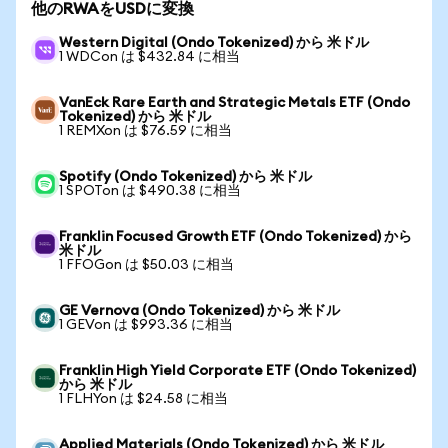
他のRWAをUSDに変換
Western Digital (Ondo Tokenized) から 米ドル
1 WDCon は $432.84 に相当
VanEck Rare Earth and Strategic Metals ETF (Ondo
Tokenized) から 米ドル
1 REMXon は $76.59 に相当
Spotify (Ondo Tokenized) から 米ドル
1 SPOTon は $490.38 に相当
Franklin Focused Growth ETF (Ondo Tokenized) から
米ドル
1 FFOGon は $50.03 に相当
GE Vernova (Ondo Tokenized) から 米ドル
1 GEVon は $993.36 に相当
Franklin High Yield Corporate ETF (Ondo Tokenized)
から 米ドル
1 FLHYon は $24.58 に相当
Applied Materials (Ondo Tokenized) から 米ドル