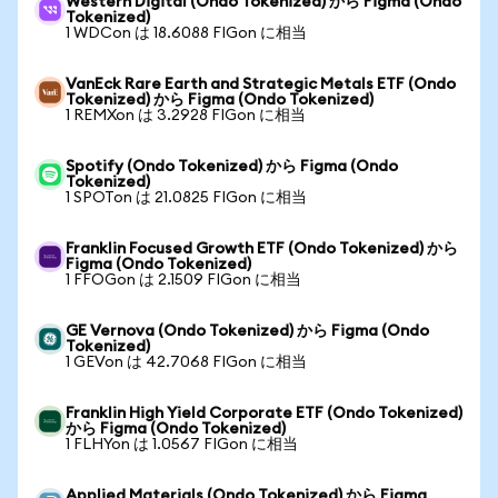
Western Digital (Ondo Tokenized) から Figma (Ondo
Tokenized)
1 WDCon は 18.6088 FIGon に相当
VanEck Rare Earth and Strategic Metals ETF (Ondo
Tokenized) から Figma (Ondo Tokenized)
1 REMXon は 3.2928 FIGon に相当
Spotify (Ondo Tokenized) から Figma (Ondo
Tokenized)
1 SPOTon は 21.0825 FIGon に相当
Franklin Focused Growth ETF (Ondo Tokenized) から
Figma (Ondo Tokenized)
1 FFOGon は 2.1509 FIGon に相当
GE Vernova (Ondo Tokenized) から Figma (Ondo
Tokenized)
1 GEVon は 42.7068 FIGon に相当
Franklin High Yield Corporate ETF (Ondo Tokenized)
から Figma (Ondo Tokenized)
1 FLHYon は 1.0567 FIGon に相当
Applied Materials (Ondo Tokenized) から Figma