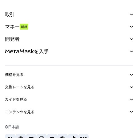
取引
スワップ
マネー
新規
予測
新規
購入
開発者
パーペチュアル
新規
カード
ドキュメントを表示
MetaMaskを入手
RWA
mUSD
新規
ダッシュボード
トランザクションシールド
収益化
Smart Accounts Kit
Agent Wallet
新規
価格を見る
埋め込みウォレット
Snaps
ビットコインの価格
交換レートを見る
MetaMask Connect
イーサリアムの価格
報酬
新規
BTC→USD
Solanaの価格
ガイドを見る
Snaps
セキュリティ
ETH→USD
BTCの購入
Shiba Inuの価格
USDT→INR
コンテンツを見る
Web3サービス
サポート
ETHの購入
Pepeの価格
ビットコインウォレット
BTC→USDT
SOLの購入
キャリア
Tetherの価格
Solanaウォレット
日本語
BTC→INR
PEPEの購入
お問い合わせ
USDCの価格
おすすめの暗号資産カード