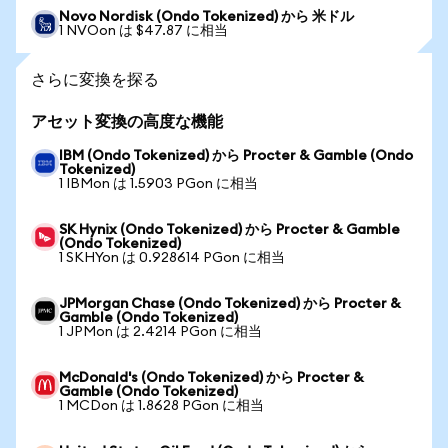
Novo Nordisk (Ondo Tokenized) から 米ドル
1 NVOon は $47.87 に相当
さらに変換を探る
アセット変換の高度な機能
IBM (Ondo Tokenized) から Procter & Gamble (Ondo
Tokenized)
1 IBMon は 1.5903 PGon に相当
SK Hynix (Ondo Tokenized) から Procter & Gamble
(Ondo Tokenized)
1 SKHYon は 0.928614 PGon に相当
JPMorgan Chase (Ondo Tokenized) から Procter &
Gamble (Ondo Tokenized)
1 JPMon は 2.4214 PGon に相当
McDonald's (Ondo Tokenized) から Procter &
Gamble (Ondo Tokenized)
1 MCDon は 1.8628 PGon に相当