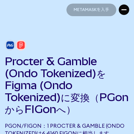
METAMASKを入手
METAMASKを入手
Procter & Gamble
(Ondo Tokenized)を
Figma (Ondo
Tokenized)に変換（PGon
からFIGonへ）
PGON/FIGON：1 PROCTER & GAMBLE (ONDO
TOKENIZED)は6.4160 FIGONに相当します