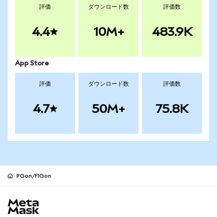
評価
ダウンロード数
評価数
4.4
10M+
483.9K
App Store
評価
ダウンロード数
評価数
4.7
50M+
75.8K
PGon/FIGon
MetaMaskサイトフッター