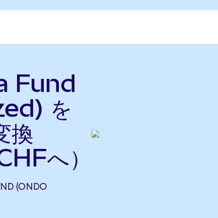
na Fund
zed) を
変換
CHFへ）
UND (ONDO