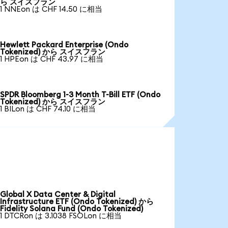
ら スイスフラン
1 NNEon は CHF 14.50 に相当
Hewlett Packard Enterprise (Ondo
Tokenized) から スイスフラン
1 HPEon は CHF 43.97 に相当
SPDR Bloomberg 1-3 Month T-Bill ETF (Ondo
Tokenized) から スイスフラン
1 BILon は CHF 74.10 に相当
Global X Data Center & Digital
Infrastructure ETF (Ondo Tokenized) から
Fidelity Solana Fund (Ondo Tokenized)
1 DTCRon は 3.1038 FSOLon に相当