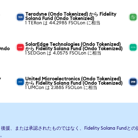
ら
Teradyne (Ondo Tokenized) から Fidelity
Solana Fund (Ondo Tokenized)
1 TERon は 44.2985 FSOLon に相当
SolarEdge Technologies (Ondo Tokenized)
Ondo
から Fidelity Solana Fund (Ondo Tokenized)
1 SEDGon は 4.0575 FSOLon に相当
y
United Microelectronics (Ondo Tokenized)
から Fidelity Solana Fund (Ondo Tokenized)
1 UMCon は 2.1885 FSOLon に相当
って発行、後援、または承認されたものではなく、Fidelity Solana 
。