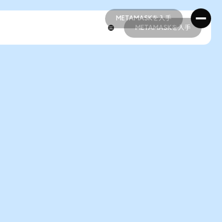
METAMASKを入手
METAMASKを入手
METAMASKを入手
METAMASKを入手