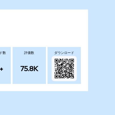
ド数
評価数
ダウンロード
+
75.8K