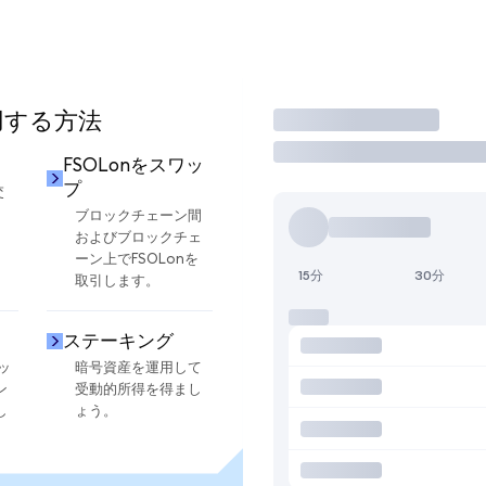
使用する方法
取引
FSOLonをスワッ
プ
交
ブロックチェーン間
およびブロックチェ
ーン上でFSOLonを
15分
30分
取引します。
ステーキング
ッ
暗号資産を運用して
ン
受動的所得を得まし
し
ょう。