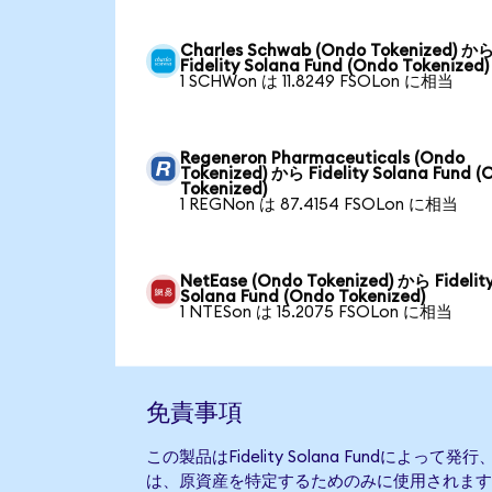
Charles Schwab (Ondo Tokenized) か
Fidelity Solana Fund (Ondo Tokenized)
1 SCHWon は 11.8249 FSOLon に相当
Regeneron Pharmaceuticals (Ondo
Tokenized) から Fidelity Solana Fund (
Tokenized)
1 REGNon は 87.4154 FSOLon に相当
NetEase (Ondo Tokenized) から Fidelit
Solana Fund (Ondo Tokenized)
1 NTESon は 15.2075 FSOLon に相当
免責事項
この製品はFidelity Solana Fundによ
は、原資産を特定するためのみに使用されます