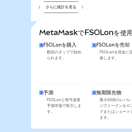
さらに統計を見る
さらに統計を見る
MetaMaskでFSOLonを
FSOLonを購入
FSOLonを売却
数回のタップで始め
FSOLonを現金に
られます。
換します。
予測
無期限先物
FSOLonと暗号資産
最大50倍のレバレ
予測市場で取引しま
ジでトークンをロ
す。
グまたはショート
ます。