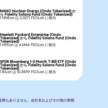
NANO Nuclear Energy (Ondo Tokenized) か
ら Fidelity Solana Fund (Ondo Tokenized)
1 NNEon は 2.0271 FSOLon に相当
Hewlett Packard Enterprise (Ondo
Tokenized) から Fidelity Solana Fund (Ondo
Tokenized)
1 HPEon は 6.1466 FSOLon に相当
SPDR Bloomberg 1-3 Month T-Bill ETF (Ondo
Tokenized) から Fidelity Solana Fund (Ondo
Tokenized)
1 BILon は 10.3599 FSOLon に相当
Fundとの提携もありません。会社名およびその他の商標