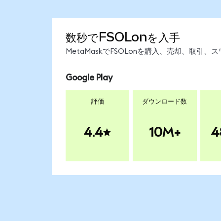
数秒でFSOLonを入手
MetaMaskでFSOLonを購入、売却、取
Google Play
評価
ダウンロード数
4.4
10M+
4