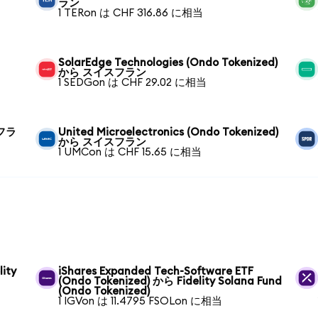
ラン
1 TERon は CHF 316.86 に相当
SolarEdge Technologies (Ondo Tokenized)
から スイスフラン
1 SEDGon は CHF 29.02 に相当
スフラ
United Microelectronics (Ondo Tokenized)
から スイスフラン
1 UMCon は CHF 15.65 に相当
lity
iShares Expanded Tech-Software ETF
(Ondo Tokenized) から Fidelity Solana Fund
(Ondo Tokenized)
1 IGVon は 11.4795 FSOLon に相当