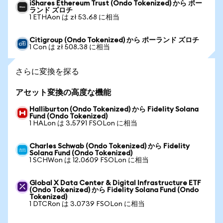
iShares Ethereum Trust (Ondo Tokenized) から ポー
ランド ズロチ
1 ETHAon は zł 53.68 に相当
Citigroup (Ondo Tokenized) から ポーランド ズロチ
1 Con は zł 508.38 に相当
さらに変換を探る
アセット変換の高度な機能
Halliburton (Ondo Tokenized) から Fidelity Solana
Fund (Ondo Tokenized)
1 HALon は 3.5791 FSOLon に相当
Charles Schwab (Ondo Tokenized) から Fidelity
Solana Fund (Ondo Tokenized)
1 SCHWon は 12.0609 FSOLon に相当
Global X Data Center & Digital Infrastructure ETF
(Ondo Tokenized) から Fidelity Solana Fund (Ondo
Tokenized)
1 DTCRon は 3.0739 FSOLon に相当