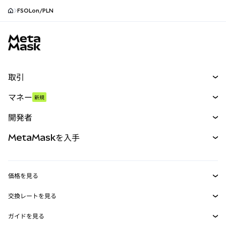
FSOLon/PLN
MetaMaskサイトフッター
取引
スワップ
マネー
新規
予測
新規
購入
開発者
パーペチュアル
新規
カード
ドキュメントを表示
MetaMaskを入手
RWA
mUSD
新規
ダッシュボード
トランザクションシールド
収益化
Smart Accounts Kit
Agent Wallet
新規
価格を見る
埋め込みウォレット
Snaps
ビットコインの価格
交換レートを見る
MetaMask Connect
イーサリアムの価格
報酬
新規
BTC→USD
Solanaの価格
ガイドを見る
Snaps
セキュリティ
ETH→USD
BTCの購入