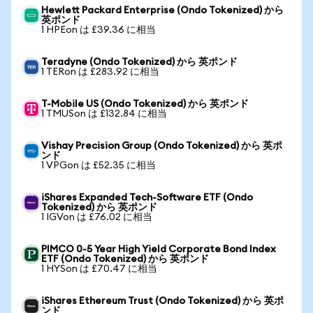
Hewlett Packard Enterprise (Ondo Tokenized) から
英ポンド
1 HPEon は £39.36 に相当
Teradyne (Ondo Tokenized) から 英ポンド
1 TERon は £283.92 に相当
T-Mobile US (Ondo Tokenized) から 英ポンド
1 TMUSon は £132.84 に相当
Vishay Precision Group (Ondo Tokenized) から 英ポ
ンド
1 VPGon は £52.35 に相当
iShares Expanded Tech-Software ETF (Ondo
Tokenized) から 英ポンド
1 IGVon は £76.02 に相当
PIMCO 0-5 Year High Yield Corporate Bond Index
ETF (Ondo Tokenized) から 英ポンド
1 HYSon は £70.47 に相当
iShares Ethereum Trust (Ondo Tokenized) から 英ポ
ンド