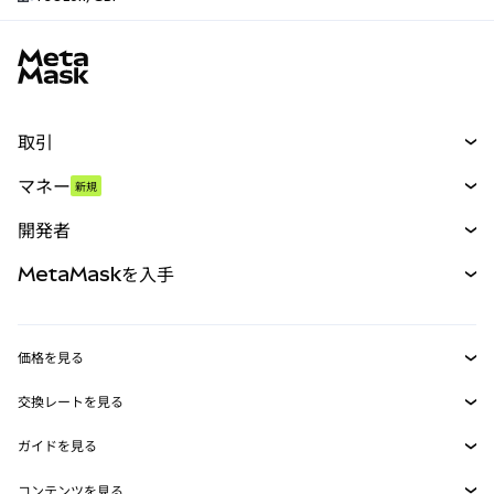
MetaMaskサイトフッター
取引
スワップ
マネー
新規
予測
新規
購入
開発者
パーペチュアル
新規
カード
ドキュメントを表示
MetaMaskを入手
RWA
mUSD
新規
ダッシュボード
トランザクションシールド
収益化
Smart Accounts Kit
Agent Wallet
新規
価格を見る
埋め込みウォレット
Snaps
ビットコインの価格
交換レートを見る
MetaMask Connect
イーサリアムの価格
報酬
新規
BTC→USD
Solanaの価格
ガイドを見る
Snaps
セキュリティ
ETH→USD
BTCの購入
Shiba Inuの価格
USDT→INR
コンテンツを見る
Web3サービス