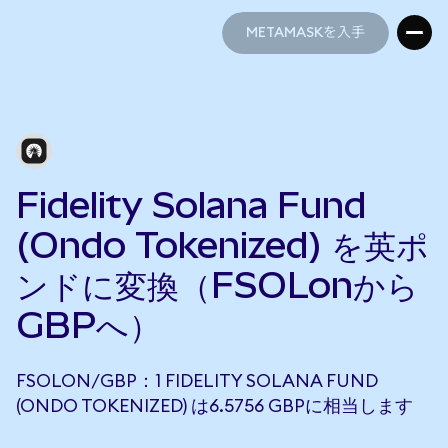
METAMASKを入手
METAMASKを入手
Fidelity Solana Fund
(Ondo Tokenized) を英ポ
ンドに変換（FSOLonから
GBPへ）
FSOLON/GBP：1 FIDELITY SOLANA FUND
(ONDO TOKENIZED) は6.5756 GBPに相当します