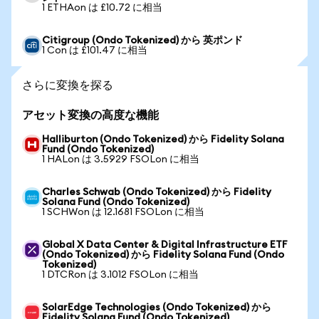
1 ETHAon は £10.72 に相当
Citigroup (Ondo Tokenized) から 英ポンド
1 Con は £101.47 に相当
さらに変換を探る
アセット変換の高度な機能
Halliburton (Ondo Tokenized) から Fidelity Solana
Fund (Ondo Tokenized)
1 HALon は 3.5929 FSOLon に相当
Charles Schwab (Ondo Tokenized) から Fidelity
Solana Fund (Ondo Tokenized)
1 SCHWon は 12.1681 FSOLon に相当
Global X Data Center & Digital Infrastructure ETF
(Ondo Tokenized) から Fidelity Solana Fund (Ondo
Tokenized)
1 DTCRon は 3.1012 FSOLon に相当
SolarEdge Technologies (Ondo Tokenized) から
Fidelity Solana Fund (Ondo Tokenized)