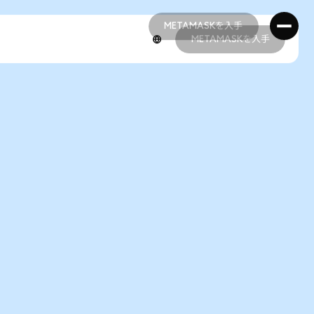
METAMASKを入手
METAMASKを入手
METAMASKを入手
METAMASKを入手