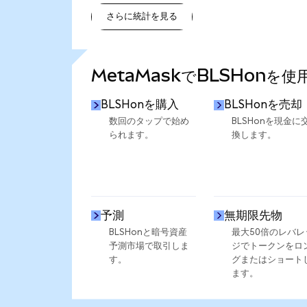
さらに統計を見る
さらに統計を見る
MetaMaskでBLSHonを
BLSHonを購入
BLSHonを売却
数回のタップで始め
BLSHonを現金に
られます。
換します。
予測
無期限先物
BLSHonと暗号資産
最大50倍のレバレ
予測市場で取引しま
ジでトークンをロ
す。
グまたはショート
ます。