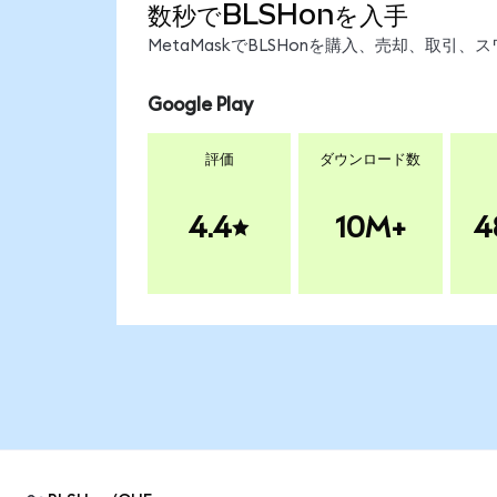
数秒でBLSHonを入手
MetaMaskでBLSHonを購入、売却、取
Google Play
評価
ダウンロード数
4.4
10M+
4