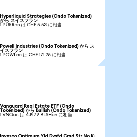
Hyperliquid Strategies (Ondo Tokenized)
から スイスフラン
1 PURRon は CHF 5.53 に相当
Powell Industries (Ondo Tokenized) から ス
イスフラン
1 POWLon は CHF 171.28 に相当
Vanguard Real Estate ETF (Ondo
Tokenized) から Bullish (Ondo Tokenized)
1 VNQon は 4.1979 BLSHon に相当
Invesco Optimum Yld Dvsfd Cmd Str No K-