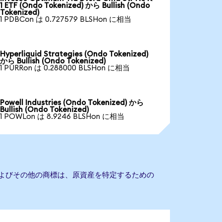
1 ETF (Ondo Tokenized) から Bullish (Ondo
Tokenized)
1 PDBCon は 0.727579 BLSHon に相当
Hyperliquid Strategies (Ondo Tokenized)
から Bullish (Ondo Tokenized)
1 PURRon は 0.288000 BLSHon に相当
Powell Industries (Ondo Tokenized) から
Bullish (Ondo Tokenized)
1 POWLon は 8.9246 BLSHon に相当
社名およびその他の商標は、原資産を特定するための