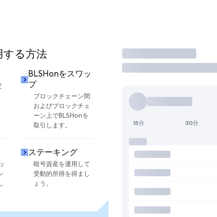
使用する方法
取引
BLSHonをスワッ
プ
交
ブロックチェーン間
およびブロックチェ
ーン上でBLSHonを
15分
30分
取引します。
ステーキング
ッ
暗号資産を運用して
ン
受動的所得を得まし
し
ょう。