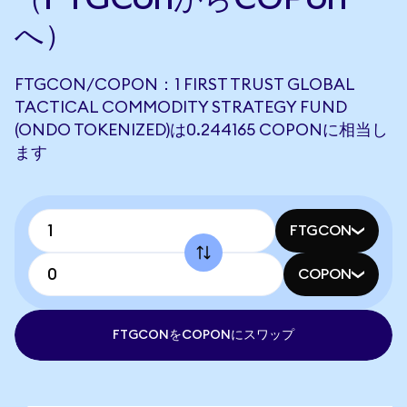
へ）
FTGCON/COPON：1 FIRST TRUST GLOBAL
TACTICAL COMMODITY STRATEGY FUND
(ONDO TOKENIZED)は0.244165 COPONに相当し
ます
FTGCON
COPON
FTGCONをCOPONにスワップ