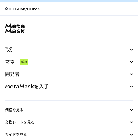
FTGCon/COPon
MetaMaskサイトフッター
取引
スワップ
マネー
新規
予測
新規
購入
開発者
パーペチュアル
新規
カード
ドキュメントを表示
MetaMaskを入手
RWA
mUSD
新規
ダッシュボード
トランザクションシールド
収益化
Smart Accounts Kit
Agent Wallet
新規
価格を見る
埋め込みウォレット
Snaps
ビットコインの価格
交換レートを見る
MetaMask Connect
イーサリアムの価格
報酬
新規
BTC→USD
Solanaの価格
ガイドを見る
Snaps
セキュリティ
ETH→USD