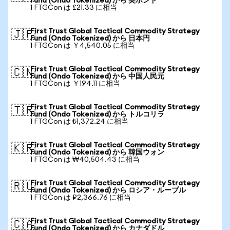
Fund (Ondo Tokenized) から 英ポンド
1 FTGCon は £21.33 に相当
First Trust Global Tactical Commodity Strategy
🇯🇵
Fund (Ondo Tokenized) から 日本円
1 FTGCon は ￥4,540.05 に相当
First Trust Global Tactical Commodity Strategy
🇨🇳
Fund (Ondo Tokenized) から 中国人民元
1 FTGCon は ￥194.11 に相当
First Trust Global Tactical Commodity Strategy
🇹🇷
Fund (Ondo Tokenized) から トルコリラ
1 FTGCon は ₺1,372.24 に相当
First Trust Global Tactical Commodity Strategy
🇰🇷
Fund (Ondo Tokenized) から 韓国ウォン
1 FTGCon は ₩40,504.43 に相当
First Trust Global Tactical Commodity Strategy
🇷🇺
Fund (Ondo Tokenized) から ロシア・ルーブル
1 FTGCon は ₽2,366.76 に相当
First Trust Global Tactical Commodity Strategy
🇨🇦
Fund (Ondo Tokenized) から カナダドル