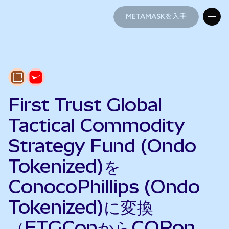
METAMASKを入手
METAMASKを入手
First Trust Global
Tactical Commodity
Strategy Fund (Ondo
Tokenized)を
ConocoPhillips (Ondo
Tokenized)に変換
（FTGConからCOPon