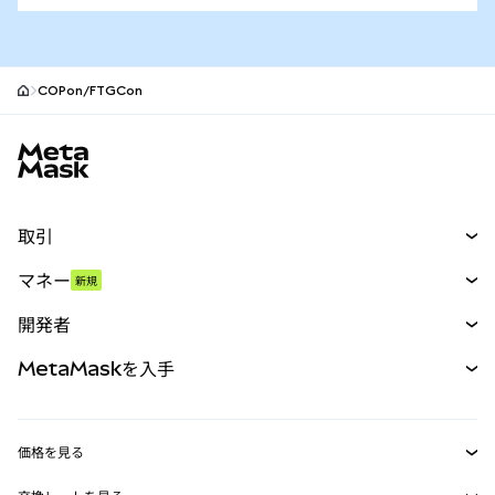
COPon/FTGCon
MetaMaskサイトフッター
取引
スワップ
マネー
新規
予測
新規
購入
開発者
パーペチュアル
新規
カード
ドキュメントを表示
MetaMaskを入手
RWA
mUSD
新規
ダッシュボード
トランザクションシールド
収益化
Smart Accounts Kit
Agent Wallet
新規
価格を見る
埋め込みウォレット
Snaps
ビットコインの価格