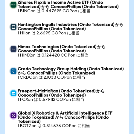
iShares Flexible Income Active ETF (Ondo
Tokenized) から ConocoPhillips (Ondo Tokenized)
1 BINCon は 0.447695 COPon に相当
Huntington Ingalls Industries (Ondo Tokenized) から
ConocoPhillips (Ondo Tokenized)
1 HIIon は 2.6695 COPon に相当
Himax Technologies (Ondo Tokenized) から
ConocoPhillips (Ondo Tokenized)
1 HIMXon は 0.124420 COPon に相当
Credo Technology Group Holding (Ondo Tokenized)
から ConocoPhillips (Ondo Tokenized)
1 CRDOon は 2.1033 COPon に相当
Freeport-McMoRan (Ondo Tokenized) から
ConocoPhillips (Ondo Tokenized)
1 FCXon は 0.579112 COPon に相当
Global X Robotics & Artificial Intelligence ETF
(Ondo Tokenized) から ConocoPhillips (Ondo
Tokenized)
1 BOTZon は 0.314676 COPon に相当