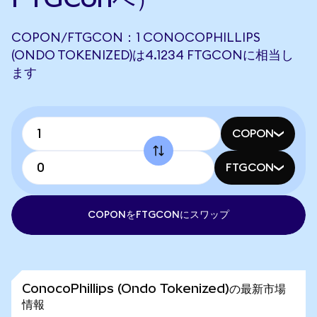
COPON/FTGCON：1 CONOCOPHILLIPS
(ONDO TOKENIZED)は4.1234 FTGCONに相当し
ます
COPON
FTGCON
COPONをFTGCONにスワップ
ConocoPhillips (Ondo Tokenized)の最新市場
情報