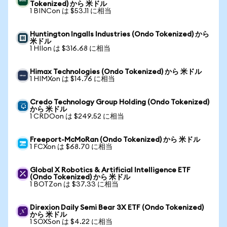
Tokenized) から 米ドル
1 BINCon は $53.11 に相当
Huntington Ingalls Industries (Ondo Tokenized) から
米ドル
1 HIIon は $316.68 に相当
Himax Technologies (Ondo Tokenized) から 米ドル
1 HIMXon は $14.76 に相当
Credo Technology Group Holding (Ondo Tokenized)
から 米ドル
1 CRDOon は $249.52 に相当
Freeport-McMoRan (Ondo Tokenized) から 米ドル
1 FCXon は $68.70 に相当
Global X Robotics & Artificial Intelligence ETF
(Ondo Tokenized) から 米ドル
1 BOTZon は $37.33 に相当
Direxion Daily Semi Bear 3X ETF (Ondo Tokenized)
から 米ドル
1 SOXSon は $4.22 に相当