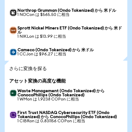
Northrop Grumman (Ondo Tokenized) から 米ドル
1 NOCon は $565.50 に相当
Sprott Nickel Miners ETF (Ondo Tokenized) から 米ド
ル
1 NIKLon は $13.99 に相当
Cameco (Ondo Tokenized) から 米ドル
1 CCJon は $96.27 に相当
さらに変換を探る
アセット変換の高度な機能
Waste Management (Ondo Tokenized) から
ConocoPhillips (Ondo Tokenized)
1 WMon は 1.9238 COPon に相当
First Trust NASDAQ Cybersecurity ETF (Ondo
Tokenized) から ConocoPhillips (Ondo Tokenized)
1 CIBRon は 0.831156 COPon に相当