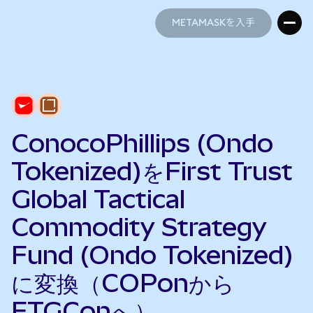
METAMASKを入手
METAMASKを入手
ConocoPhillips (Ondo
Tokenized)をFirst Trust
Global Tactical
Commodity Strategy
Fund (Ondo Tokenized)
に変換（COPonから
FTGConへ）