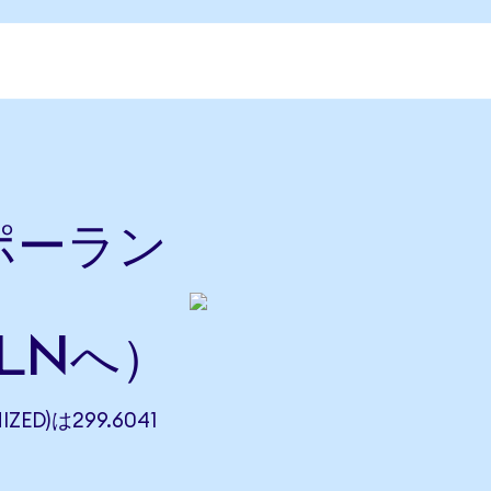
をポーラン
PLNへ）
ZED)は299.6041