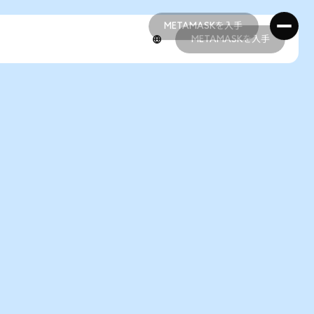
METAMASKを入手
METAMASKを入手
METAMASKを入手
METAMASKを入手