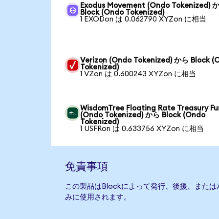
Exodus Movement (Ondo Tokenized) 
Block (Ondo Tokenized)
1 EXODon は 0.062790 XYZon に相当
Verizon (Ondo Tokenized) から Block (
Tokenized)
1 VZon は 0.600243 XYZon に相当
WisdomTree Floating Rate Treasury F
(Ondo Tokenized) から Block (Ondo
Tokenized)
1 USFRon は 0.633756 XYZon に相当
免責事項
この製品はBlockによって発行、後援、また
みに使用されます。