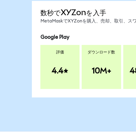
数秒でXYZonを入手
MetaMaskでXYZonを購入、売却、取引
Google Play
評価
ダウンロード数
4.4
10M+
4