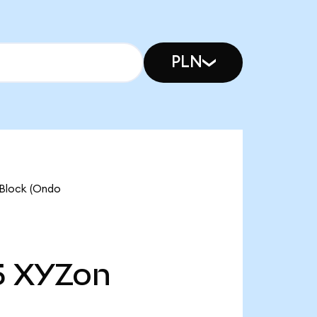
PLN
ock (Ondo
5
XYZon