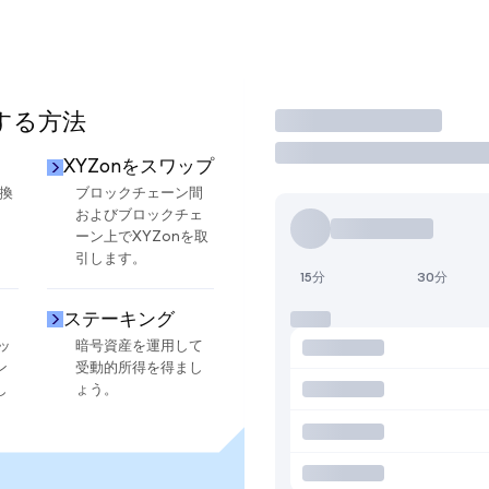
用する方法
取引
XYZonをスワップ
交換
ブロックチェーン間
およびブロックチェ
ーン上でXYZonを取
引します。
15分
30分
ステーキング
ッ
暗号資産を運用して
ン
受動的所得を得まし
し
ょう。