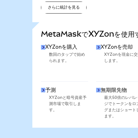
さらに統計を見る
さらに統計を見る
MetaMaskでXYZonを使
XYZonを購入
XYZonを売却
数回のタップで始め
XYZonを現金に
られます。
します。
予測
無期限先物
XYZonと暗号資産予
最大50倍のレバレ
測市場で取引しま
ジでトークンをロ
す。
グまたはショート
ます。