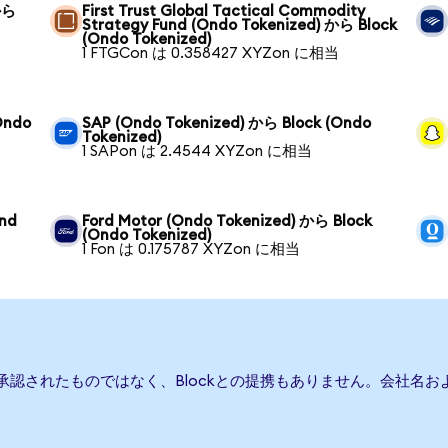
から
First Trust Global Tactical Commodity
Strategy Fund (Ondo Tokenized) から Block
(Ondo Tokenized)
1 FTGCon は 0.358427 XYZon に相当
Ondo
SAP (Ondo Tokenized) から Block (Ondo
Tokenized)
1 SAPon は 2.4544 XYZon に相当
und
Ford Motor (Ondo Tokenized) から Block
(Ondo Tokenized)
1 Fon は 0.175787 XYZon に相当
は承認されたものではなく、Blockとの提携もありません。会社名