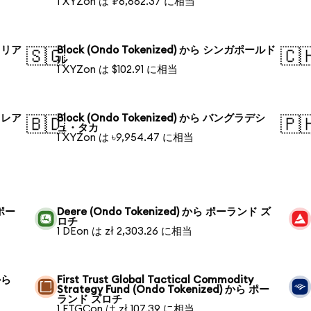
1 XYZon は ₽6,662.37 に相当
トラリア
Block (Ondo Tokenized) から シンガポールド
🇸🇬
🇨
ル
1 XYZon は $102.91 に相当
ル・レア
Block (Ondo Tokenized) から バングラデシ
🇧🇩
🇵
ュ・タカ
1 XYZon は ৳9,954.47 に相当
 ポー
Deere (Ondo Tokenized) から ポーランド ズ
ロチ
1 DEon は zł 2,303.26 に相当
から
First Trust Global Tactical Commodity
Strategy Fund (Ondo Tokenized) から ポー
ランド ズロチ
1 FTGCon は zł 107.39 に相当