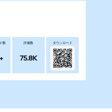
ド数
評価数
ダウンロード
+
75.8K