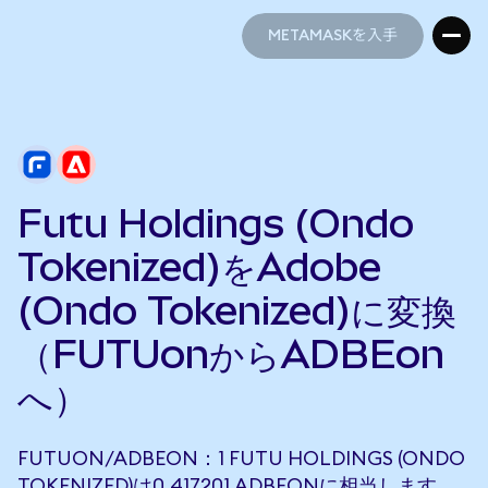
METAMASKを入手
METAMASKを入手
Futu Holdings (Ondo
Tokenized)をAdobe
(Ondo Tokenized)に変換
（FUTUonからADBEon
へ）
FUTUON/ADBEON：1 FUTU HOLDINGS (ONDO
TOKENIZED)は0.417201 ADBEONに相当します