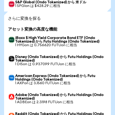
S&P Global (Ondo Tokenized) から 米ドル
1 SPGIon は $428.29 に相当
さらに変換を探る
アセット変換の高度な機能
iBoxx $ High Yield Corporate Bond ETF (Ondo
Tokenized) から Futu Holdings (Ondo Tokenized)
1 HYGon は 0.756620 FUTUon に相当
Disney (Ondo Tokenized) から Futu Holdings (Ondo
Tokenized)
1 DISon は 0.937099 FUTUon に相当
American Express (Ondo Tokenized) から Futu
Holdings (Ondo Tokenized)
1 AXPon は 3.1560 FUTUon に相当
Adobe (Ondo Tokenized) から Futu Holdings (Ondo
Tokenized)
1 ADBEon は 2.3198 FUTUon に相当
Reddit (Ondo Tokenized) から Futu Holdings (Ondo