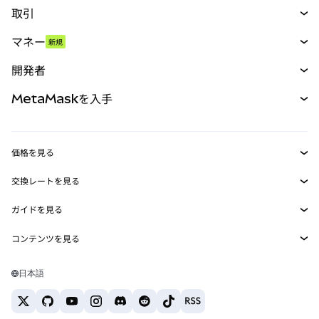
取引
スワップ
マネー
新規
予測
新規
購入
開発者
パーペチュアル
新規
カード
ドキュメントを表示
MetaMaskを入手
RWA
mUSD
新規
ダッシュボード
トランザクションシールド
収益化
Smart Accounts Kit
Agent Wallet
新規
価格を見る
埋め込みウォレット
Snaps
ビットコインの価格
交換レートを見る
MetaMask Connect
イーサリアムの価格
報酬
新規
BTC→USD
Solanaの価格
ガイドを見る
Snaps
セキュリティ
ETH→USD
BTCの購入
Shiba Inuの価格
USDT→INR
コンテンツを見る
Web3サービス
サポート
ETHの購入
Pepeの価格
ビットコインウォレット
BTC→USDT
SOLの購入
キャリア
Tetherの価格
Solanaウォレット
日本語
BTC→INR
PEPEの購入
お問い合わせ
USDCの価格
おすすめの暗号資産カード
ETH→USDT
USDTの購入
Chanlinkの価格
おすすめのモバイル暗号資産ウォレット