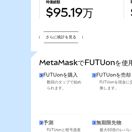
時価総額
$95.19万
さらに統計を見る
さらに統計を見る
MetaMaskでFUTUonを
FUTUonを購入
FUTUonを売却
数回のタップで始め
FUTUonを現金に
られます。
換します。
予測
無期限先物
FUTUonと暗号資産
最大50倍のレバレ