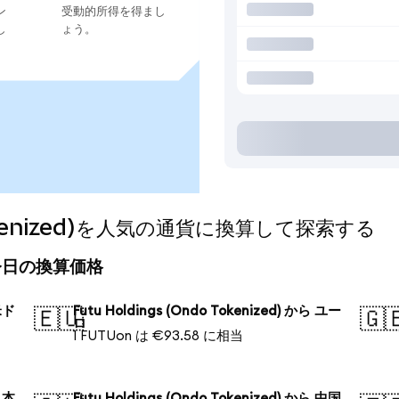
ン
受動的所得を得まし
し
ょう。
 Tokenized)を人気の通貨に換算して探索する
ed)の今日の換算価格
 米ド
Futu Holdings (Ondo Tokenized) から ユー
🇪🇺
🇬
ロ
1 FUTUon は €93.58 に相当
 日本
Futu Holdings (Ondo Tokenized) から 中国