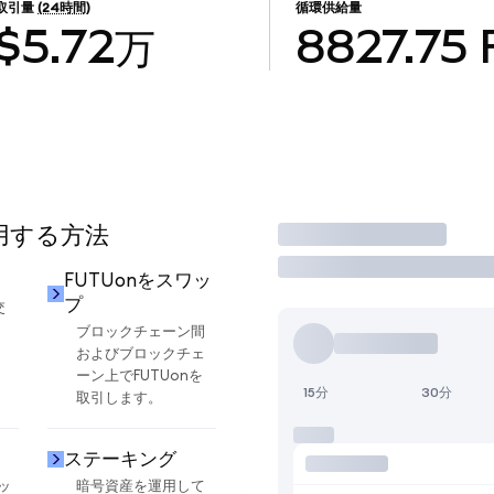
取引量
(24時間)
循環供給量
$5.72万
8827.75
使用する方法
取引
FUTUonをスワッ
プ
交
ブロックチェーン間
およびブロックチェ
ーン上でFUTUonを
15分
30分
取引します。
ステーキング
ッ
暗号資産を運用して