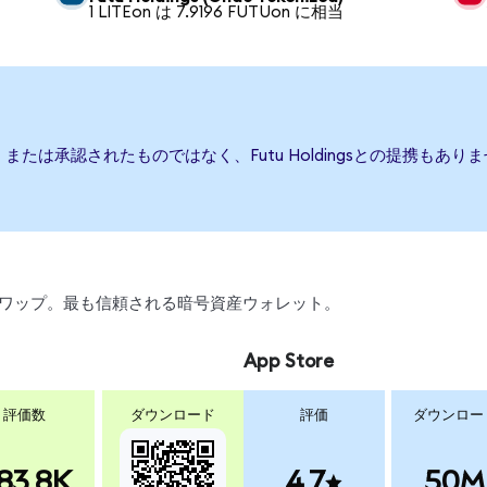
1 LITEon は 7.9196 FUTUon に相当
、後援、または承認されたものではなく、Futu Holdingsとの提携
引、スワップ。最も信頼される暗号資産ウォレット。
App Store
評価数
ダウンロード
評価
ダウンロー
83.8K
4.7
50M