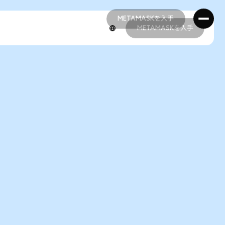
METAMASKを入手
METAMASKを入手
METAMASKを入手
METAMASKを入手