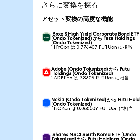
さらに変換を探る
アセット変換の高度な機能
iBoxx $ High Yield Corporate Bond ETF
(Ondo Tokenized) から Futu Holdings
(Ondo Tokenized)
1 HYGon は 0.776407 FUTUon に相当
Adobe (Ondo Tokenized) から Futu
Holdings (Ondo Tokenized)
1 ADBEon は 2.3805 FUTUon に相当
Nokia (Ondo Tokenized) から Futu Hold
(Ondo Tokenized)
1 NOKon は 0.088009 FUTUon に相当
iShares MSCI South Korea ETF (Ondo
Tokenized) から Futu Holdings (Ondo