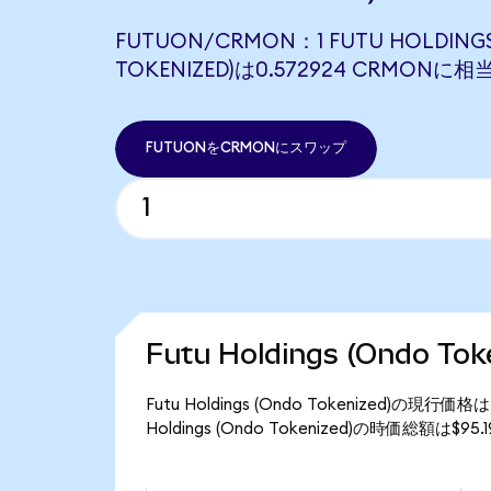
FUTUON/CRMON：1 FUTU HOLDINGS
TOKENIZED)は0.572924 CRMONに
FUTUONをCRMONにスワップ
Futu Holdings (Ondo T
Futu Holdings (Ondo Tokenized)の現
Holdings (Ondo Tokenized)の時価総額は$