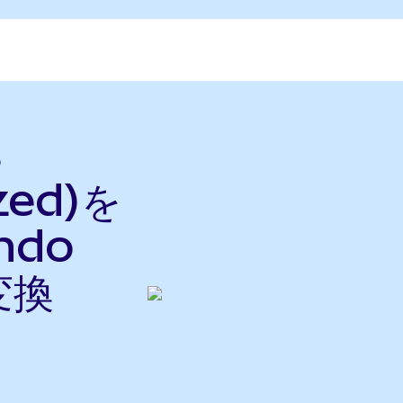
s
zed)を
Ondo
変換