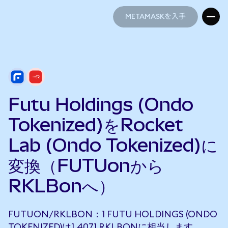
METAMASKを入手
METAMASKを入手
Futu Holdings (Ondo
Tokenized)をRocket
Lab (Ondo Tokenized)に
変換（FUTUonから
RKLBonへ）
FUTUON/RKLBON：1 FUTU HOLDINGS (ONDO
TOKENIZED)は1.4071 RKLBONに相当します