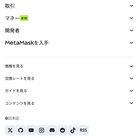
取引
スワップ
マネー
新規
予測
新規
購入
開発者
パーペチュアル
新規
カード
ドキュメントを表示
MetaMaskを入手
RWA
mUSD
新規
ダッシュボード
トランザクションシールド
収益化
Smart Accounts Kit
Agent Wallet
新規
価格を見る
埋め込みウォレット
Snaps
ビットコインの価格
交換レートを見る
MetaMask Connect
イーサリアムの価格
報酬
新規
BTC→USD
Solanaの価格
ガイドを見る
Snaps
セキュリティ
ETH→USD
BTCの購入
Shiba Inuの価格
USDT→INR
コンテンツを見る
Web3サービス
サポート
ETHの購入
Pepeの価格
ビットコインウォレット
BTC→USDT
SOLの購入
キャリア
Tetherの価格
Solanaウォレット
日本語
BTC→INR
PEPEの購入
お問い合わせ
USDCの価格
おすすめの暗号資産カード
ETH→USDT
USDTの購入
Chanlinkの価格
おすすめのモバイル暗号資産ウォレット