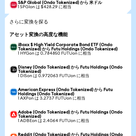
S&P Global (Ondo Tokenized) から 米ドル
1 SPGIon は $428.29 に相当
さらに変換を探る
アセット変換の高度な機能
iBoxx $ High Yield Corporate Bond ETF (Ondo
Tokenized) から Futu Holdings (Ondo Tokenized)
1 HYGon は 0.784850 FUTUon に相当
Disney (Ondo Tokenized) から Futu Holdings (Ondo
Tokenized)
1 DISon は 0.972063 FUTUon に相当
American Express (Ondo Tokenized) から Futu
Holdings (Ondo Tokenized)
1 AXPon は 3.2737 FUTUon に相当
Adobe (Ondo Tokenized) から Futu Holdings (Ondo
Tokenized)
1 ADBEon は 2.4064 FUTUon に相当
Reddit (Ondo Tokenized) から Futu Holdings (Ondo