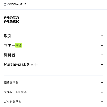
SOXXon/RUB
MetaMaskサイトフッター
取引
スワップ
マネー
新規
予測
新規
購入
開発者
パーペチュアル
新規
カード
ドキュメントを表示
MetaMaskを入手
RWA
mUSD
新規
ダッシュボード
トランザクションシールド
収益化
Smart Accounts Kit
Agent Wallet
新規
価格を見る
埋め込みウォレット
Snaps
ビットコインの価格
交換レートを見る
MetaMask Connect
イーサリアムの価格
報酬
新規
BTC→USD
Solanaの価格
ガイドを見る
Snaps
セキュリティ
ETH→USD
BTCの購入