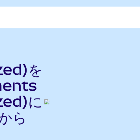
s
zed)を
ments
zed)に
nから