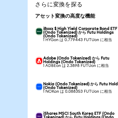
さらに変換を探る
アセット変換の高度な機能
iBoxx $ High Yield Corporate Bond ETF
(Ondo Tokenized) から Futu Holdings
(Ondo Tokenized)
1 HYGon は 0.779443 FUTUon に相当
Adobe (Ondo Tokenized) から Futu
Holdings (Ondo Tokenized)
1 ADBEon は 2.3898 FUTUon に相当
Nokia (Ondo Tokenized) から Futu Hold
(Ondo Tokenized)
1 NOKon は 0.088353 FUTUon に相当
iShares MSCI South Korea ETF (Ondo
Tokenized) から Futu Holdings (Ondo