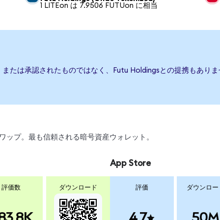
1 LITEon は 7.9506 FUTUon に相当
、後援、または承認されたものではなく、Futu Holdingsとの提携
引、スワップ。最も信頼される暗号資産ウォレット。
App Store
評価数
ダウンロード
評価
ダウンロー
83.8K
4.7
50M