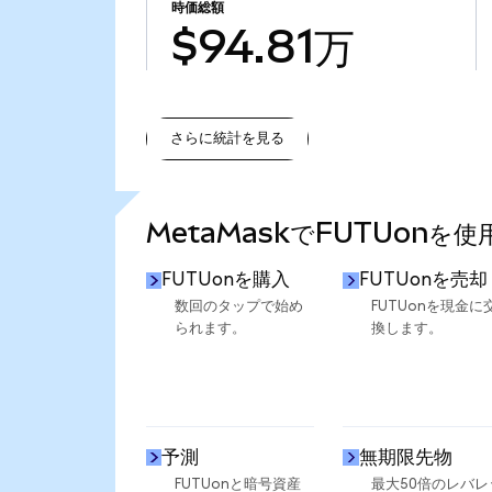
時価総額
$94.81万
さらに統計を見る
さらに統計を見る
MetaMaskでFUTUonを
FUTUonを購入
FUTUonを売却
数回のタップで始め
FUTUonを現金に
られます。
換します。
予測
無期限先物
FUTUonと暗号資産
最大50倍のレバレ