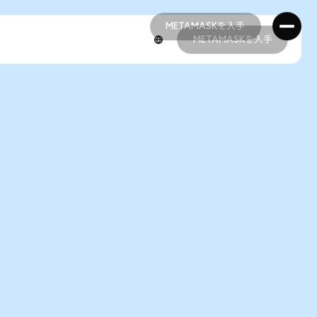
METAMASKを入手
METAMASKを入手
METAMASKを入手
METAMASKを入手