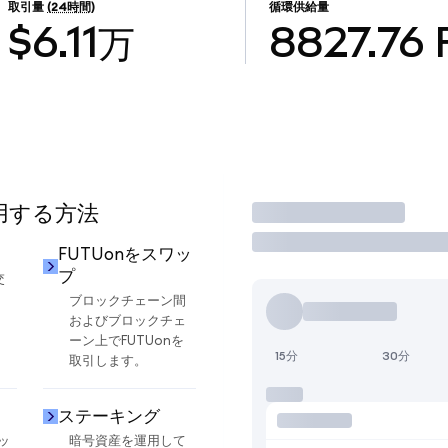
取引量
(24時間)
循環供給量
$6.11万
8827.76
使用する方法
取引
FUTUonをスワッ
プ
交
ブロックチェーン間
およびブロックチェ
ーン上でFUTUonを
15分
30分
取引します。
ステーキング
ッ
暗号資産を運用して