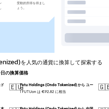
ン
受動的所得を得まし
し
ょう。
 Tokenized)を人気の通貨に換算して探索する
ed)の今日の換算価格
 米ド
Futu Holdings (Ondo Tokenized) から ユー
🇪🇺
🇬
ロ
1 FUTUon は €92.82 に相当
 日本
Futu Holdings (Ondo Tokenized) から 中国