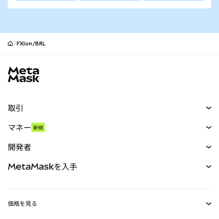
FXIon/BRL
MetaMaskサイトフッター
取引
スワップ
マネー
新規
予測
新規
購入
開発者
パーペチュアル
新規
カード
ドキュメントを表示
MetaMaskを入手
RWA
mUSD
新規
ダッシュボード
トランザクションシールド
収益化
Smart Accounts Kit
Agent Wallet
新規
価格を見る
埋め込みウォレット
Snaps
ビットコインの価格