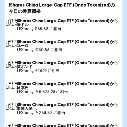
iShares China Large-Cap ETF (Ondo Tokenized)の
今日の換算価格
iShares China Large-Cap ETF (Ondo Tokenized) から
🇺🇸
米ドル
1 FXIon は $35.33 に相当
iShares China Large-Cap ETF (Ondo Tokenized) から
🇪🇺
ユーロ
1 FXIon は €30.56 に相当
iShares China Large-Cap ETF (Ondo Tokenized) から
🇬🇧
英ポンド
1 FXIon は £26.19 に相当
iShares China Large-Cap ETF (Ondo Tokenized) から
🇯🇵
日本円
1 FXIon は ￥5,575.28 に相当
iShares China Large-Cap ETF (Ondo Tokenized) から
🇨🇳
中国人民元
1 FXIon は ￥238.37 に相当
iShares China Large-Cap ETF (Ondo Tokenized) から