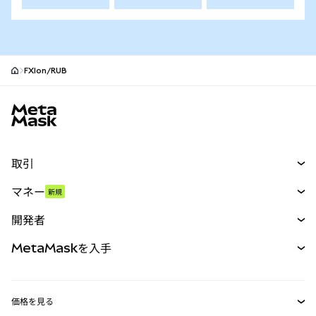
FXIon/RUB
MetaMaskサイトフッター
取引
スワップ
マネー
新規
予測
新規
購入
開発者
パーペチュアル
新規
カード
ドキュメントを表示
MetaMaskを入手
RWA
mUSD
新規
ダッシュボード
トランザクションシールド
収益化
Smart Accounts Kit
Agent Wallet
新規
価格を見る
埋め込みウォレット
Snaps
ビットコインの価格