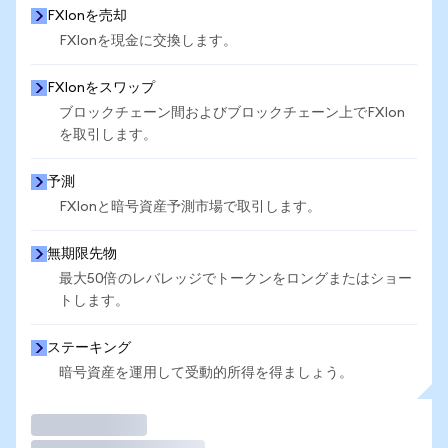
FXIonを売却
FXIonを現金に交換します。
FXIonをスワップ
ブロックチェーン間およびブロックチェーン上でFXIon
を取引します。
予測
FXIonと暗号資産予測市場で取引します。
無期限先物
最大50倍のレバレッジでトークンをロングまたはショー
トします。
ステーキング
暗号資産を運用して受動的所得を得ましょう。
取引