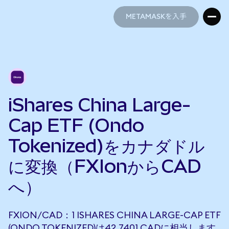
METAMASKを入手
METAMASKを入手
iShares China Large-
Cap ETF (Ondo
Tokenized)をカナダドル
に変換（FXIonからCAD
へ）
FXION/CAD：1 ISHARES CHINA LARGE-CAP ETF
(ONDO TOKENIZED)は42.7401 CADに相当します