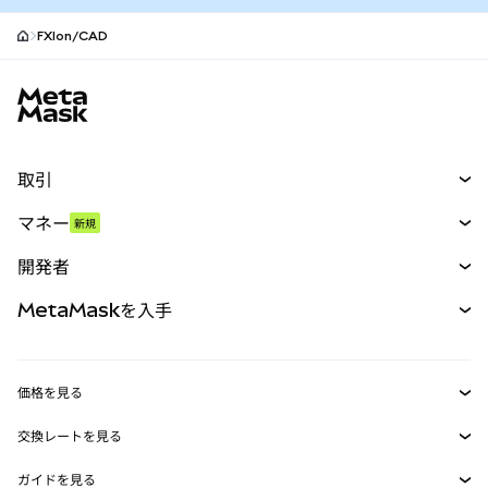
FXIon/CAD
MetaMaskサイトフッター
取引
スワップ
マネー
新規
予測
新規
購入
開発者
パーペチュアル
新規
カード
ドキュメントを表示
MetaMaskを入手
RWA
mUSD
新規
ダッシュボード
トランザクションシールド
収益化
Smart Accounts Kit
Agent Wallet
新規
価格を見る
埋め込みウォレット
Snaps
ビットコインの価格
交換レートを見る
MetaMask Connect
イーサリアムの価格
報酬
新規
BTC→USD
Solanaの価格
ガイドを見る
Snaps