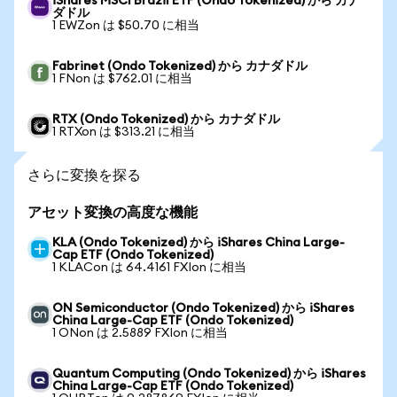
iShares MSCI Brazil ETF (Ondo Tokenized) から カナ
ダドル
1 EWZon は $50.70 に相当
Fabrinet (Ondo Tokenized) から カナダドル
1 FNon は $762.01 に相当
RTX (Ondo Tokenized) から カナダドル
1 RTXon は $313.21 に相当
さらに変換を探る
アセット変換の高度な機能
KLA (Ondo Tokenized) から iShares China Large-
Cap ETF (Ondo Tokenized)
1 KLACon は 64.4161 FXIon に相当
ON Semiconductor (Ondo Tokenized) から iShares
China Large-Cap ETF (Ondo Tokenized)
1 ONon は 2.5889 FXIon に相当
Quantum Computing (Ondo Tokenized) から iShares
China Large-Cap ETF (Ondo Tokenized)