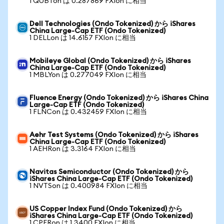
1 QUBTon は 0.287869 FXIon に相当
Dell Technologies (Ondo Tokenized) から iShares
China Large-Cap ETF (Ondo Tokenized)
1 DELLon は 14.6157 FXIon に相当
Mobileye Global (Ondo Tokenized) から iShares
China Large-Cap ETF (Ondo Tokenized)
1 MBLYon は 0.277049 FXIon に相当
Fluence Energy (Ondo Tokenized) から iShares China
Large-Cap ETF (Ondo Tokenized)
1 FLNCon は 0.432459 FXIon に相当
Aehr Test Systems (Ondo Tokenized) から iShares
China Large-Cap ETF (Ondo Tokenized)
1 AEHRon は 3.3164 FXIon に相当
Navitas Semiconductor (Ondo Tokenized) から
iShares China Large-Cap ETF (Ondo Tokenized)
1 NVTSon は 0.400984 FXIon に相当
US Copper Index Fund (Ondo Tokenized) から
iShares China Large-Cap ETF (Ondo Tokenized)
1 CPERon は 1.3400 FXIon に相当