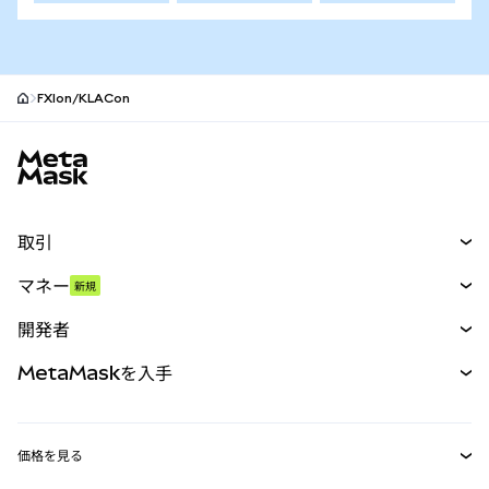
FXIon/KLACon
MetaMaskサイトフッター
取引
スワップ
マネー
新規
予測
新規
購入
開発者
パーペチュアル
新規
カード
ドキュメントを表示
MetaMaskを入手
RWA
mUSD
新規
ダッシュボード
トランザクションシールド
収益化
Smart Accounts Kit
Agent Wallet
新規
価格を見る
埋め込みウォレット
Snaps
ビットコインの価格