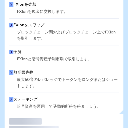
FXIonを売却
FXIonを現金に交換します。
FXIonをスワップ
ブロックチェーン間およびブロックチェーン上でFXIon
を取引します。
予測
FXIonと暗号資産予測市場で取引します。
無期限先物
最大50倍のレバレッジでトークンをロングまたはショー
トします。
ステーキング
暗号資産を運用して受動的所得を得ましょう。
取引