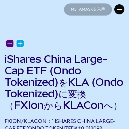
METAMASKを入手
METAMASKを入手
iShares China Large-
Cap ETF (Ondo
Tokenized)をKLA (Ondo
Tokenized)に変換
（FXIonからKLAConへ）
FXION/KLACON：1 ISHARES CHINA LARGE-
CAP ETF (ONDO TOKENIZED)は0.012092