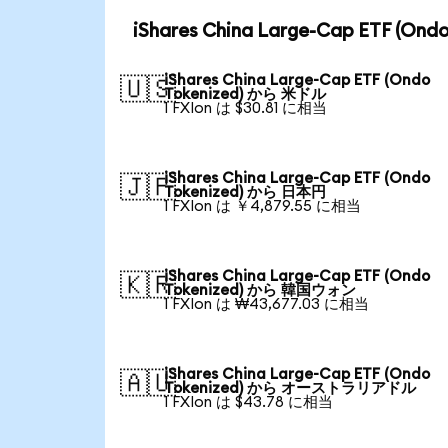
iShares China Large-Cap ETF 
iShares China Large-Cap ETF (Ondo
🇺🇸
Tokenized) から 米ドル
1 FXIon は $30.81 に相当
iShares China Large-Cap ETF (Ondo
🇯🇵
Tokenized) から 日本円
1 FXIon は ￥4,879.55 に相当
iShares China Large-Cap ETF (Ondo
🇰🇷
Tokenized) から 韓国ウォン
1 FXIon は ₩43,677.03 に相当
iShares China Large-Cap ETF (Ondo
🇦🇺
Tokenized) から オーストラリアドル
1 FXIon は $43.78 に相当