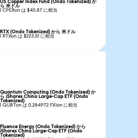
US Copper Index Fund (Ondo Tokenized) か
ら 米ドル
1 CPERon は $40.87 に相当
RTX (Ondo Tokenized) から 米ドル
1 RTXon は $223.51 に相当
Quantum Computing (Ondo Tokenized) か
ら iShares China Large-Cap ETF (Ondo
Tokenized)
1 QUBTon は 0.284972 FXIon に相当
Fluence Energy (Ondo Tokenized) から
iShares China Large-Cap ETF (Ondo
Tokenized)