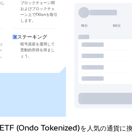
換し
ブロックチェーン間
およびブロックチェ
ーン上でFXIonを取引
します。
15分
30分
ステーキング
ッ
暗号資産を運用して
ン
受動的所得を得まし
し
ょう。
Cap ETF (Ondo Tokenized)を人気の