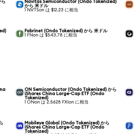
 から
Navitas Semiconductor (Ondo Tokenized)
から 米ドル
1 NVTSon は $12.23 に相当
ed)
Fabrinet (Ondo Tokenized) から 米ドル
1 FNon は $543.78 に相当
ina
ON Semiconductor (Ondo Tokenized) から
iShares China Large-Cap ETF (Ondo
Tokenized)
1 ONon は 2.5628 FXIon に相当
から
Mobileye Global (Ondo Tokenized) から
iShares China Large-Cap ETF (Ondo
Tokenized)