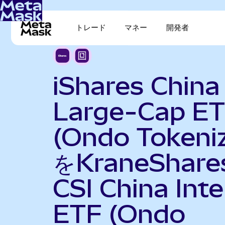
トレード
マネー
開発者
iShares China
Large-Cap E
(Ondo Tokeni
をKraneShare
CSI China Int
ETF (Ondo