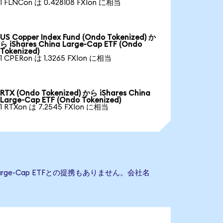
1 FLNCon は 0.428108 FXIon に相当
US Copper Index Fund (Ondo Tokenized) か
ら iShares China Large-Cap ETF (Ondo
Tokenized)
1 CPERon は 1.3265 FXIon に相当
RTX (Ondo Tokenized) から iShares China
Large-Cap ETF (Ondo Tokenized)
1 RTXon は 7.2545 FXIon に相当
 Large-Cap ETFとの提携もありません。会社名