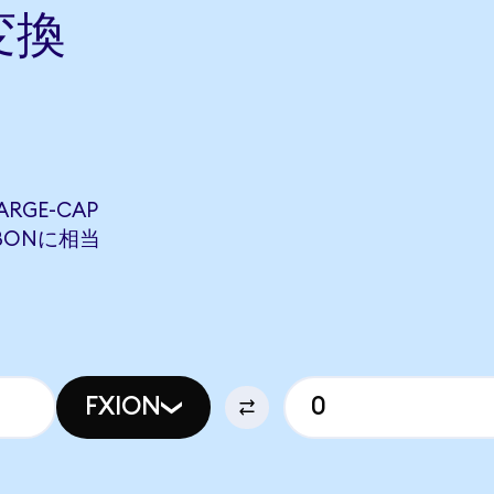
変換
ARGE-CAP
WEBONに相当
FXION