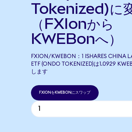
Tokenized)に
（FXIonから
KWEBonへ）
FXION/KWEBON：1 ISHARES CHINA L
ETF (ONDO TOKENIZED)は1.0929 K
します
FXIONをKWEBONにスワップ