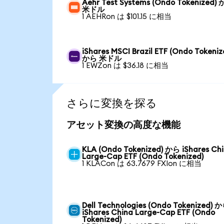
Aehr Test Systems (Ondo Tokenized)
米ドル
1 AEHRon は $101.15 に相当
iShares MSCI Brazil ETF (Ondo Tokeniz
から 米ドル
1 EWZon は $36.18 に相当
さらに変換を探る
アセット変換の高度な機能
KLA (Ondo Tokenized) から iShares Ch
Large-Cap ETF (Ondo Tokenized)
1 KLACon は 63.7679 FXIon に相当
Dell Technologies (Ondo Tokenized) 
iShares China Large-Cap ETF (Ondo
Tokenized)