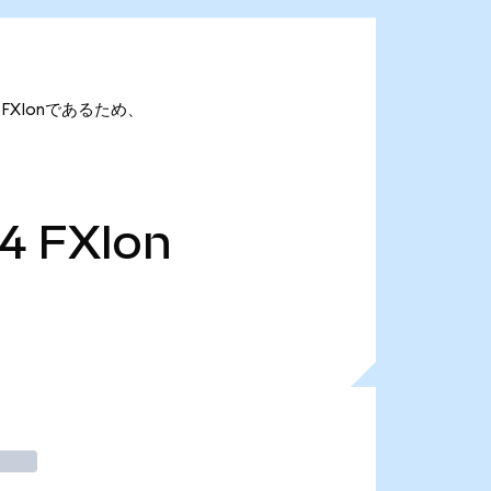
64 FXIonであるため、
64
FXIon