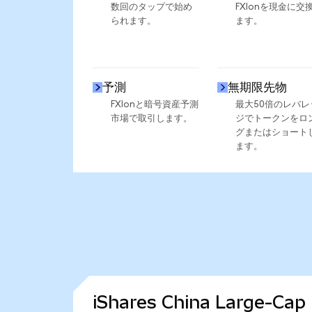
数回のタップで始め
FXIonを現金に交
られます。
ます。
予測
無期限先物
FXIonと暗号資産予測
最大50倍のレバレ
市場で取引します。
ジでトークンをロ
グまたはショート
ます。
iShares China Large-