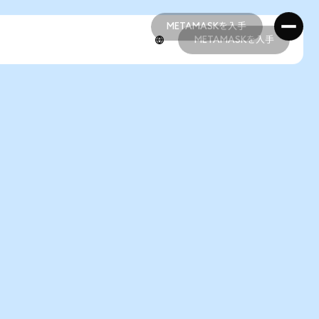
METAMASKを入手
METAMASKを入手
METAMASKを入手
METAMASKを入手