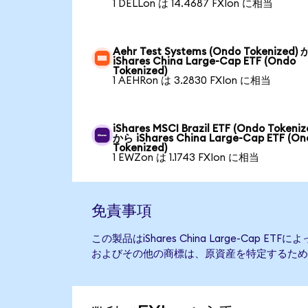
1 DELLon は 14.4687 FXIon に相当
Aehr Test Systems (Ondo Tokenized)
iShares China Large-Cap ETF (Ondo
Tokenized)
1 AEHRon は 3.2830 FXIon に相当
iShares MSCI Brazil ETF (Ondo Tokeniz
から iShares China Large-Cap ETF (On
Tokenized)
1 EWZon は 1.1743 FXIon に相当
免責事項
この製品はiShares China Large-Cap 
およびその他の商標は、原資産を特定するため