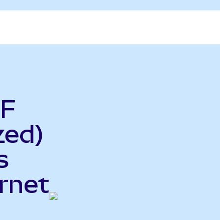
TF
zed)
s
ernet