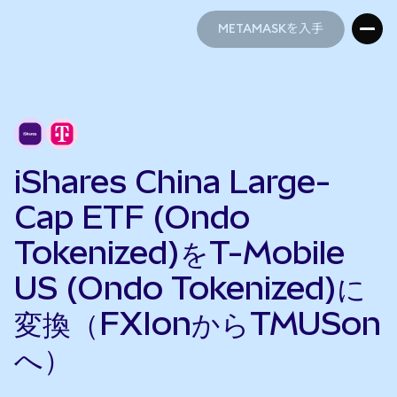
METAMASKを入手
METAMASKを入手
iShares China Large-
Cap ETF (Ondo
Tokenized)をT-Mobile
US (Ondo Tokenized)に
変換（FXIonからTMUSon
へ）