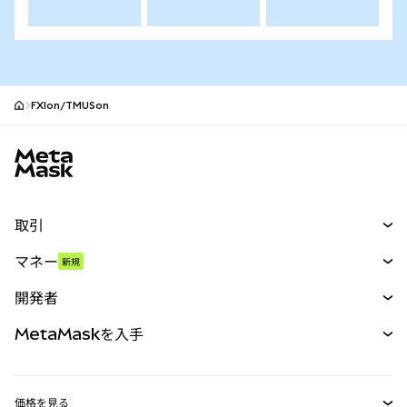
FXIon/TMUSon
MetaMaskサイトフッター
取引
スワップ
マネー
新規
予測
新規
購入
開発者
パーペチュアル
新規
カード
ドキュメントを表示
MetaMaskを入手
RWA
mUSD
新規
ダッシュボード
トランザクションシールド
収益化
Smart Accounts Kit
Agent Wallet
新規
価格を見る