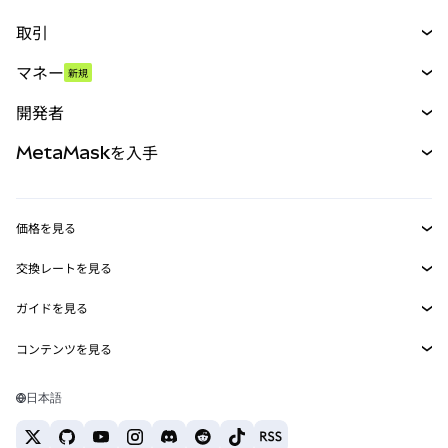
取引
スワップ
マネー
新規
予測
新規
購入
開発者
パーペチュアル
新規
カード
ドキュメントを表示
MetaMaskを入手
RWA
mUSD
新規
ダッシュボード
トランザクションシールド
収益化
Smart Accounts Kit
Agent Wallet
新規
価格を見る
埋め込みウォレット
Snaps
ビットコインの価格
交換レートを見る
MetaMask Connect
イーサリアムの価格
報酬
新規
BTC→USD
Solanaの価格
ガイドを見る
Snaps
セキュリティ
ETH→USD
BTCの購入
Shiba Inuの価格
USDT→INR
コンテンツを見る
Web3サービス
サポート
ETHの購入
Pepeの価格
ビットコインウォレット
BTC→USDT
SOLの購入
キャリア
Tetherの価格
Solanaウォレット
日本語
BTC→INR
PEPEの購入
お問い合わせ
USDCの価格
おすすめの暗号資産カード
ETH→USDT
USDTの購入