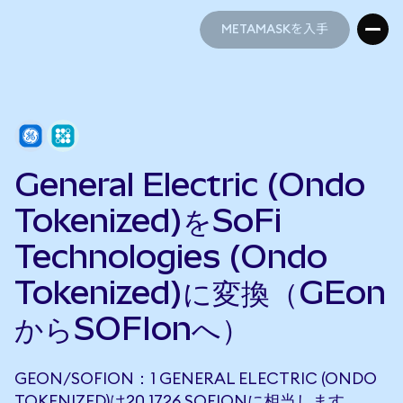
METAMASKを入手
METAMASKを入手
General Electric (Ondo
Tokenized)をSoFi
Technologies (Ondo
Tokenized)に変換（GEon
からSOFIonへ）
GEON/SOFION：1 GENERAL ELECTRIC (ONDO
TOKENIZED)は20.1726 SOFIONに相当します