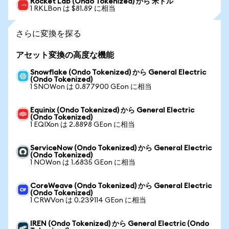
Rocket Lab (Ondo Tokenized) から 米ドル
1 RKLBon は $81.89 に相当
さらに変換を探る
アセット変換の高度な機能
Snowflake (Ondo Tokenized) から General Electric
(Ondo Tokenized)
1 SNOWon は 0.877900 GEon に相当
Equinix (Ondo Tokenized) から General Electric
(Ondo Tokenized)
1 EQIXon は 2.8898 GEon に相当
ServiceNow (Ondo Tokenized) から General Electric
(Ondo Tokenized)
1 NOWon は 1.6835 GEon に相当
CoreWeave (Ondo Tokenized) から General Electric
(Ondo Tokenized)
1 CRWVon は 0.239114 GEon に相当
IREN (Ondo Tokenized) から General Electric (Ondo