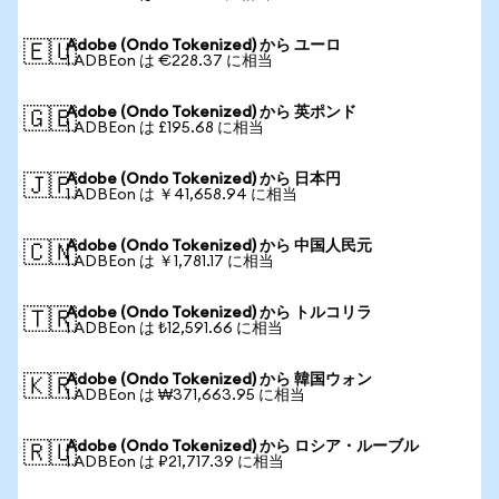
Adobe (Ondo Tokenized) から ユーロ
🇪🇺
1 ADBEon は €228.37 に相当
Adobe (Ondo Tokenized) から 英ポンド
🇬🇧
1 ADBEon は £195.68 に相当
Adobe (Ondo Tokenized) から 日本円
🇯🇵
1 ADBEon は ￥41,658.94 に相当
Adobe (Ondo Tokenized) から 中国人民元
🇨🇳
1 ADBEon は ￥1,781.17 に相当
Adobe (Ondo Tokenized) から トルコリラ
🇹🇷
1 ADBEon は ₺12,591.66 に相当
Adobe (Ondo Tokenized) から 韓国ウォン
🇰🇷
1 ADBEon は ₩371,663.95 に相当
Adobe (Ondo Tokenized) から ロシア・ルーブル
🇷🇺
1 ADBEon は ₽21,717.39 に相当