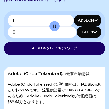
ADBEON
GEON
ADBEONをGEONにスワップ
Adobe (Ondo Tokenized)の最新市場情報
Adobe (Ondo Tokenized)の現行価格は、1ADBEonあ
たり$263.99です。 流通供給量が3395.80 ADBEonで
あるため、Adobe (Ondo Tokenized)の時価総額は
$89.66万となります。