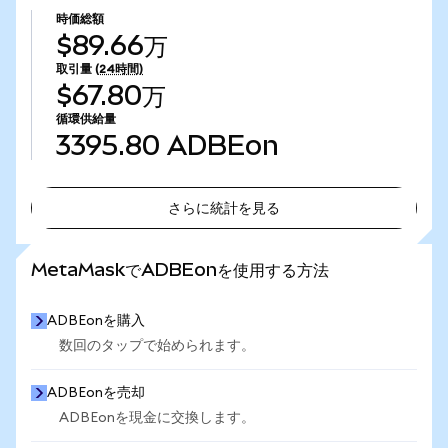
時価総額
$89.66万
取引量
(24時間)
$67.80万
循環供給量
3395.80
ADBEon
さらに統計を見る
さらに統計を見る
MetaMaskでADBEonを使用する方法
ADBEonを購入
数回のタップで始められます。
ADBEonを売却
ADBEonを現金に交換します。