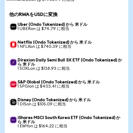
他のRWAをUSDに変換
Uber (Ondo Tokenized) から 米ドル
1 UBERon は $74.79 に相当
Netflix (Ondo Tokenized) から 米ドル
1 NFLXon は $740.39 に相当
Direxion Daily Semi Bull 3X ETF (Ondo Tokenized) か
ら 米ドル
1 SOXLon は $138.93 に相当
S&P Global (Ondo Tokenized) から 米ドル
1 SPGIon は $433.41 に相当
Disney (Ondo Tokenized) から 米ドル
1 DISon は $105.09 に相当
iShares MSCI South Korea ETF (Ondo Tokenized) か
ら 米ドル
1 EWYon は $164.22 に相当