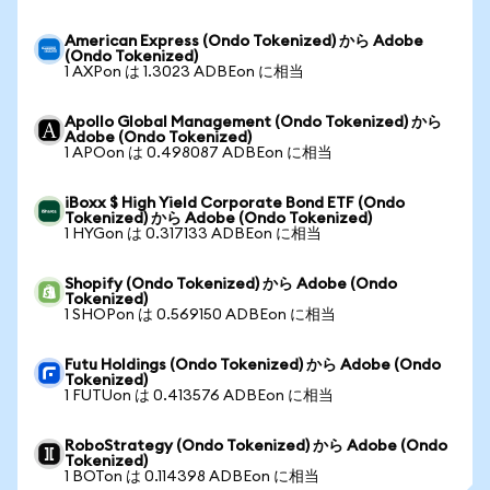
American Express (Ondo Tokenized) から Adobe
(Ondo Tokenized)
1 AXPon は 1.3023 ADBEon に相当
Apollo Global Management (Ondo Tokenized) から
Adobe (Ondo Tokenized)
1 APOon は 0.498087 ADBEon に相当
iBoxx $ High Yield Corporate Bond ETF (Ondo
Tokenized) から Adobe (Ondo Tokenized)
1 HYGon は 0.317133 ADBEon に相当
Shopify (Ondo Tokenized) から Adobe (Ondo
Tokenized)
1 SHOPon は 0.569150 ADBEon に相当
Futu Holdings (Ondo Tokenized) から Adobe (Ondo
Tokenized)
1 FUTUon は 0.413576 ADBEon に相当
RoboStrategy (Ondo Tokenized) から Adobe (Ondo
Tokenized)
1 BOTon は 0.114398 ADBEon に相当