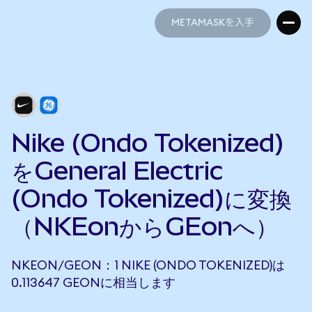
METAMASKを入手
METAMASKを入手
Nike (Ondo Tokenized)
をGeneral Electric
(Ondo Tokenized)に変換
（NKEonからGEonへ）
NKEON/GEON：1 NIKE (ONDO TOKENIZED)は
0.113647 GEONに相当します