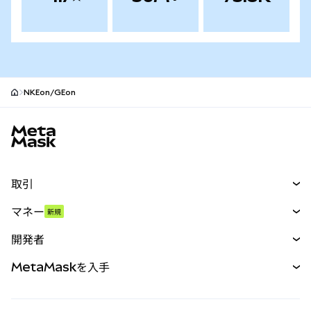
NKEon/GEon
MetaMaskサイトフッター
取引
スワップ
マネー
新規
予測
新規
購入
開発者
パーペチュアル
新規
カード
ドキュメントを表示
MetaMaskを入手
RWA
mUSD
新規
ダッシュボード
トランザクションシールド
収益化
Smart Accounts Kit
Agent Wallet
新規