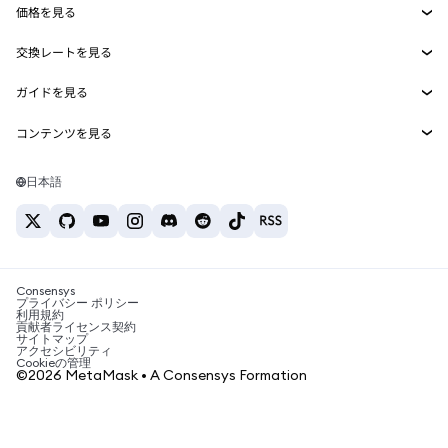
価格を見る
埋め込みウォレット
Snaps
ビットコインの価格
交換レートを見る
MetaMask Connect
イーサリアムの価格
報酬
新規
BTC→USD
Solanaの価格
ガイドを見る
Snaps
セキュリティ
ETH→USD
BTCの購入
Shiba Inuの価格
USDT→INR
コンテンツを見る
Web3サービス
サポート
ETHの購入
Pepeの価格
ビットコインウォレット
BTC→USDT
SOLの購入
キャリア
Tetherの価格
Solanaウォレット
日本語
BTC→INR
PEPEの購入
お問い合わせ
USDCの価格
おすすめの暗号資産カード
ETH→USDT
USDTの購入
Chanlinkの価格
おすすめのモバイル暗号資産ウォレット
USDT→PHP
USDCの購入
Polymarketとは？
BTC→EUR
SHIBの購入
Consensys
税制関連ニュース
プライバシー ポリシー
利用規約
BNBの購入
貢献者ライセンス契約
暗号資産の購入方法は？
サイトマップ
アクセシビリティ
ビットコインを売るには？
Cookieの管理
©2026 MetaMask • A Consensys Formation