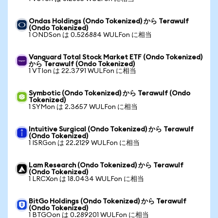
Ondas Holdings (Ondo Tokenized) から Terawulf
(Ondo Tokenized)
1 ONDSon は 0.526884 WULFon に相当
Vanguard Total Stock Market ETF (Ondo Tokenized)
から Terawulf (Ondo Tokenized)
1 VTIon は 22.3791 WULFon に相当
Symbotic (Ondo Tokenized) から Terawulf (Ondo
Tokenized)
1 SYMon は 2.3657 WULFon に相当
Intuitive Surgical (Ondo Tokenized) から Terawulf
(Ondo Tokenized)
1 ISRGon は 22.2129 WULFon に相当
Lam Research (Ondo Tokenized) から Terawulf
(Ondo Tokenized)
1 LRCXon は 18.0434 WULFon に相当
BitGo Holdings (Ondo Tokenized) から Terawulf
(Ondo Tokenized)
1 BTGOon は 0.289201 WULFon に相当