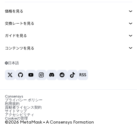
収益化
Smart Accounts Kit
Agent Wallet
新規
価格を見る
埋め込みウォレット
Snaps
ビットコインの価格
交換レートを見る
MetaMask Connect
イーサリアムの価格
報酬
新規
BTC→USD
Solanaの価格
ガイドを見る
Snaps
セキュリティ
ETH→USD
BTCの購入
Shiba Inuの価格
USDT→INR
コンテンツを見る
Web3サービス
サポート
ETHの購入
Pepeの価格
ビットコインウォレット
BTC→USDT
SOLの購入
キャリア
Tetherの価格
Solanaウォレット
日本語
BTC→INR
PEPEの購入
お問い合わせ
USDCの価格
おすすめの暗号資産カード
ETH→USDT
USDTの購入
Chanlinkの価格
おすすめのモバイル暗号資産ウォレット
USDT→PHP
USDCの購入
Polymarketとは？
BTC→EUR
SHIBの購入
Consensys
税制関連ニュース
プライバシー ポリシー
利用規約
BNBの購入
貢献者ライセンス契約
暗号資産の購入方法は？
サイトマップ
アクセシビリティ
ビットコインを売るには？
Cookieの管理
©2026 MetaMask • A Consensys Formation