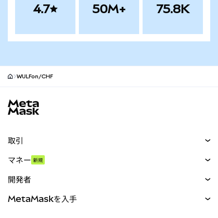
4.7
50M+
75.8K
WULFon/CHF
MetaMaskサイトフッター
取引
スワップ
マネー
新規
予測
新規
購入
開発者
パーペチュアル
新規
カード
ドキュメントを表示
MetaMaskを入手
RWA
mUSD
新規
ダッシュボード
トランザクションシールド