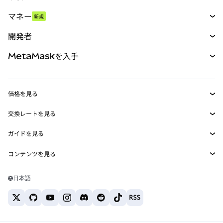
スワップ
マネー
新規
予測
新規
購入
開発者
パーペチュアル
新規
カード
ドキュメントを表示
MetaMaskを入手
RWA
mUSD
新規
ダッシュボード
トランザクションシールド
収益化
Smart Accounts Kit
Agent Wallet
新規
価格を見る
埋め込みウォレット
Snaps
ビットコインの価格
交換レートを見る
MetaMask Connect
イーサリアムの価格
報酬
新規
BTC→USD
Solanaの価格
ガイドを見る
Snaps
セキュリティ
ETH→USD
BTCの購入
Shiba Inuの価格
USDT→INR
コンテンツを見る
Web3サービス
サポート
ETHの購入
Pepeの価格
ビットコインウォレット
BTC→USDT
SOLの購入
キャリア
Tetherの価格
Solanaウォレット
日本語
BTC→INR
PEPEの購入
お問い合わせ
USDCの価格
おすすめの暗号資産カード
ETH→USDT
USDTの購入
Chanlinkの価格
おすすめのモバイル暗号資産ウォレット
USDT→PHP
USDCの購入
Polymarketとは？