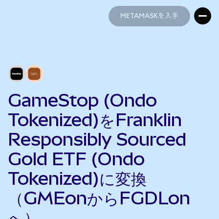
METAMASKを入手
METAMASKを入手
GameStop (Ondo
Tokenized)をFranklin
Responsibly Sourced
Gold ETF (Ondo
Tokenized)に変換
（GMEonからFGDLon
へ）