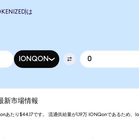
KENIZED)は
IONQON
)の最新市場情報
Qonあたり$44.17です。 流通供給量が1.19万 IONQonであるため、IonQ 