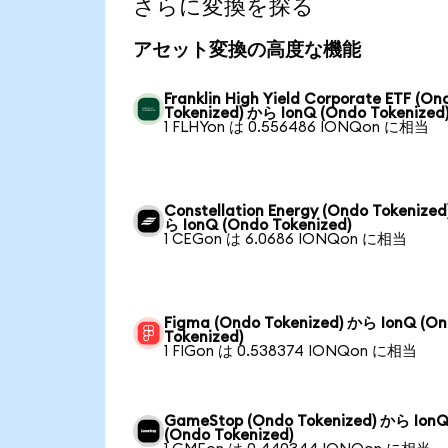
さらに変換を探る
アセット変換の高度な機能
Franklin High Yield Corporate ETF (On
Tokenized) から IonQ (Ondo Tokenized
1 FLHYon は 0.556486 IONQon に相当
Constellation Energy (Ondo Tokenized
ら IonQ (Ondo Tokenized)
1 CEGon は 6.0686 IONQon に相当
Figma (Ondo Tokenized) から IonQ (O
Tokenized)
1 FIGon は 0.538374 IONQon に相当
GameStop (Ondo Tokenized) から Ion
(Ondo Tokenized)