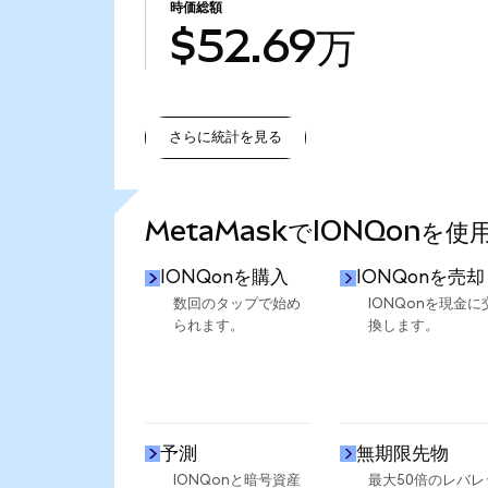
時価総額
$52.69万
さらに統計を見る
さらに統計を見る
MetaMaskでIONQonを
IONQonを購入
IONQonを売却
数回のタップで始め
IONQonを現金に
られます。
換します。
予測
無期限先物
IONQonと暗号資産
最大50倍のレバレ