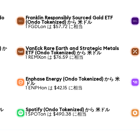
do
Franklin Responsibly Sourced Gold ETF
(Ondo Tokenized) から 米ドル
1 FGDLon は $57.72 に相当
) か
VanEck Rare Earth and Strategic Metals
ETF (Ondo Tokenized) から 米ドル
1 REMXon は $76.59 に相当
Enphase Energy (Ondo Tokenized) から 米
ドル
1 ENPHon は $42.15 に相当
ドル
Spotify (Ondo Tokenized) から 米ドル
1 SPOTon は $490.38 に相当