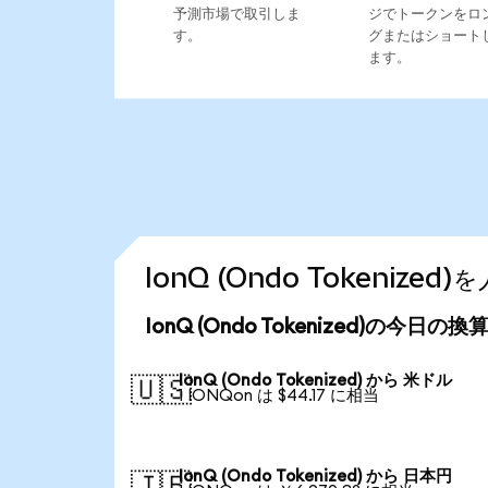
予測市場で取引しま
ジでトークンをロ
す。
グまたはショート
ます。
IonQ (Ondo Tokeniz
IonQ (Ondo Tokenized)の今日の
IonQ (Ondo Tokenized) から 米ドル
🇺🇸
1 IONQon は $44.17 に相当
IonQ (Ondo Tokenized) から 日本円
🇯🇵