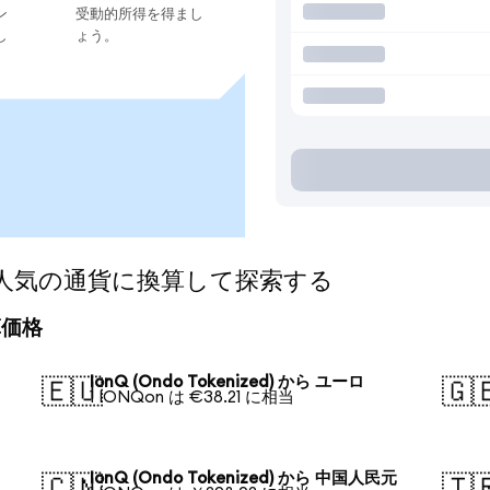
ン
受動的所得を得まし
し
ょう。
ed)を人気の通貨に換算して探索する
換算価格
IonQ (Ondo Tokenized) から ユーロ
🇪🇺
🇬
1 IONQon は €38.21 に相当
IonQ (Ondo Tokenized) から 中国人民元
🇨🇳
🇹