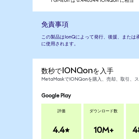
1 GMEon は 0.440344 IONQon に相当
免責事項
この製品はIonQによって発行、後援、または
に使用されます。
数秒でIONQonを入手
MetaMaskでIONQonを購入、売却、取
Google Play
評価
ダウンロード数
4.4
10M+
4