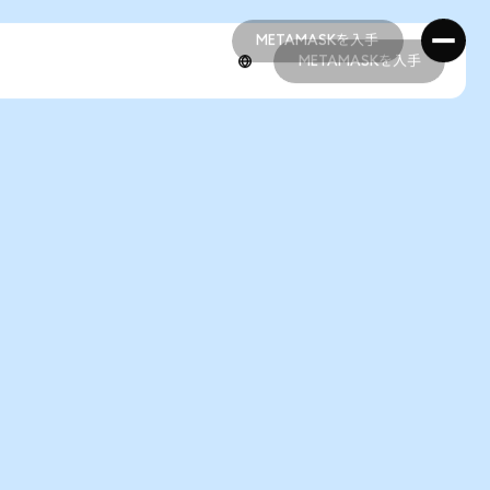
METAMASKを入手
METAMASKを入手
METAMASKを入手
METAMASKを入手