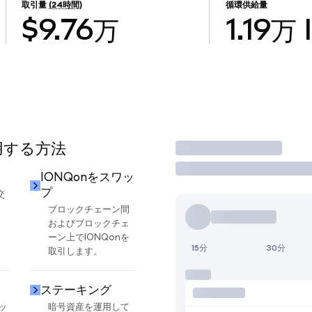
取引量
(24時間)
循環供給量
$9.76万
1.19万
使用する方法
取引
IONQonをスワッ
プ
交
ブロックチェーン間
およびブロックチェ
ーン上でIONQonを
15分
30分
取引します。
ステーキング
ッ
暗号資産を運用して