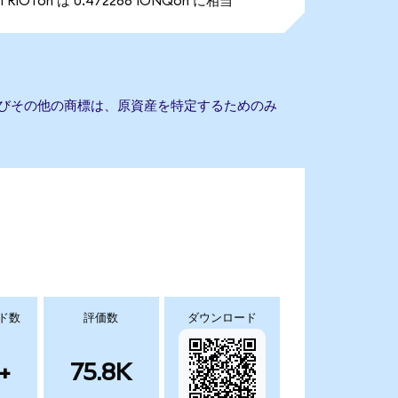
1 RIOTon は 0.472266 IONQon に相当
よびその他の商標は、原資産を特定するためのみ
ド数
評価数
ダウンロード
+
75.8K