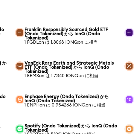
do
Franklin Responsibly Sourced Gold ETF
)
(Ondo Tokenized) から IonQ (Ondo
Tokenized)
1 FGDLon は 1.3068 IONQon に相当
) か
VanEck Rare Earth and Strategic Metals
ETF (Ondo Tokenized) から IonQ (Ondo
Tokenized)
1 REMXon は 1.7340 IONQon に相当
ndo
Enphase Energy (Ondo Tokenized) から
IonQ (Ondo Tokenized)
1 ENPHon は 0.954268 IONQon に相当
Q
Spotify (Ondo Tokenized) から IonQ (Ondo
Tokenized)