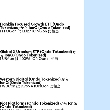
Franklin Focused Growth ETF (Ondo
Tokenized) から IonQ (Ondo Tokenized)
1 FFOGon は 1.1327 IONQon に相当
Global X Uranium ETF (Ondo Tokenized) か
ら IonQ (Ondo Tokenized)
1 URAon は 1.0095 IONQon に相当
Western Digital (Ondo Tokenized) から
IonQ (Ondo Tokenized)
1 WDCon は 9.7994 IONQon に相当
Riot Platforms (Ondo Tokenized) から IonQ
(Ondo Tokenized)