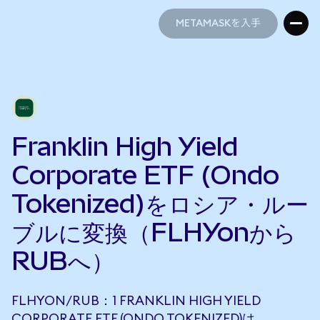
METAMASKを入手
METAMASKを入手
Franklin High Yield
Corporate ETF (Ondo
Tokenized)をロシア・ルー
ブルに変換（FLHYonから
RUBへ）
FLHYON/RUB：1 FRANKLIN HIGH YIELD
CORPORATE ETF (ONDO TOKENIZED)は