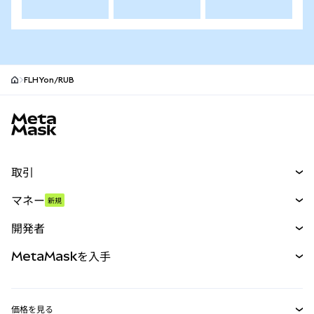
FLHYon/RUB
MetaMaskサイトフッター
取引
スワップ
マネー
新規
予測
新規
購入
開発者
パーペチュアル
新規
カード
ドキュメントを表示
MetaMaskを入手
RWA
mUSD
新規
ダッシュボード
トランザクションシールド
収益化
Smart Accounts Kit
Agent Wallet
新規
価格を見る