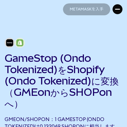
METAMASKを入手
METAMASKを入手
GameStop (Ondo
Tokenized)をShopify
(Ondo Tokenized)に変換
（GMEonからSHOPon
へ）
GMEON/SHOPON：1 GAMESTOP (ONDO
TOKENIZED)は0.132069 SHOPONに相当します