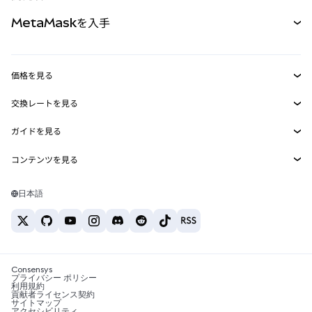
パーペチュアル
新規
カード
ドキュメントを表示
MetaMaskを入手
RWA
mUSD
新規
ダッシュボード
トランザクションシールド
収益化
Smart Accounts Kit
Agent Wallet
新規
価格を見る
埋め込みウォレット
Snaps
ビットコインの価格
交換レートを見る
MetaMask Connect
イーサリアムの価格
報酬
新規
BTC→USD
Solanaの価格
ガイドを見る
Snaps
セキュリティ
ETH→USD
BTCの購入
Shiba Inuの価格
USDT→INR
コンテンツを見る
Web3サービス
サポート
ETHの購入
Pepeの価格
ビットコインウォレット
BTC→USDT
SOLの購入
キャリア
Tetherの価格
Solanaウォレット
日本語
BTC→INR
PEPEの購入
お問い合わせ
USDCの価格
おすすめの暗号資産カード
ETH→USDT
USDTの購入
Chanlinkの価格
おすすめのモバイル暗号資産ウォレット
USDT→PHP
USDCの購入
Polymarketとは？
BTC→EUR
SHIBの購入
Consensys
税制関連ニュース
プライバシー ポリシー
利用規約
BNBの購入
貢献者ライセンス契約
暗号資産の購入方法は？
サイトマップ
アクセシビリティ