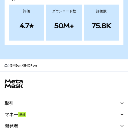
評価
ダウンロード数
評価数
4.7
50M+
75.8K
GMEon/SHOPon
MetaMaskサイトフッター
取引
スワップ
マネー
新規
予測
新規
購入
開発者