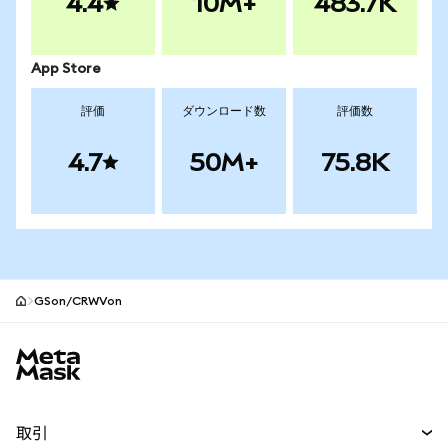
4.4
10M+
483.7K
App Store
評価
ダウンロード数
評価数
4.7
50M+
75.8K
GSon/CRWVon
MetaMaskサイトフッター
取引