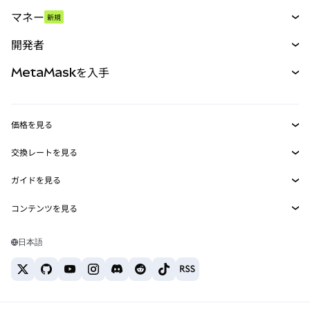
スワップ
マネー
新規
予測
新規
購入
開発者
パーペチュアル
新規
カード
ドキュメントを表示
MetaMaskを入手
RWA
mUSD
新規
ダッシュボード
トランザクションシールド
収益化
Smart Accounts Kit
Agent Wallet
新規
価格を見る
埋め込みウォレット
Snaps
ビットコインの価格
交換レートを見る
MetaMask Connect
イーサリアムの価格
報酬
新規
BTC→USD
Solanaの価格
ガイドを見る
Snaps
セキュリティ
ETH→USD
BTCの購入
Shiba Inuの価格
USDT→INR
コンテンツを見る
Web3サービス
サポート
ETHの購入
Pepeの価格
ビットコインウォレット
BTC→USDT
SOLの購入
キャリア
Tetherの価格
Solanaウォレット
日本語
BTC→INR
PEPEの購入
お問い合わせ
USDCの価格
おすすめの暗号資産カード
ETH→USDT
USDTの購入
Chanlinkの価格
おすすめのモバイル暗号資産ウォレット
USDT→PHP
USDCの購入
Polymarketとは？