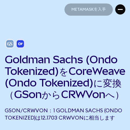
METAMASKを入手
METAMASKを入手
Goldman Sachs (Ondo
Tokenized)をCoreWeave
(Ondo Tokenized)に変換
（GSonからCRWVonへ）
GSON/CRWVON：1 GOLDMAN SACHS (ONDO
TOKENIZED)は12.1703 CRWVONに相当します