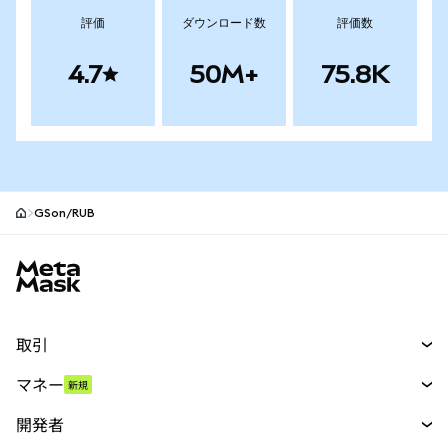
評価
ダウンロード数
評価数
4.7
50M+
75.8K
GSon/RUB
MetaMaskサイトフッター
取引
スワップ
マネー
新規
予測
新規
購入
開発者
パーペチュアル
新規
カード
ドキュメントを表示