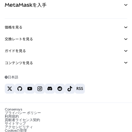
MetaMaskを入手
RWA
mUSD
新規
ダッシュボード
トランザクションシールド
収益化
Smart Accounts Kit
Agent Wallet
新規
価格を見る
埋め込みウォレット
Snaps
ビットコインの価格
交換レートを見る
MetaMask Connect
イーサリアムの価格
報酬
新規
BTC→USD
Solanaの価格
ガイドを見る
Snaps
セキュリティ
ETH→USD
BTCの購入
Shiba Inuの価格
USDT→INR
コンテンツを見る
Web3サービス
サポート
ETHの購入
Pepeの価格
ビットコインウォレット
BTC→USDT
SOLの購入
キャリア
Tetherの価格
Solanaウォレット
日本語
BTC→INR
PEPEの購入
お問い合わせ
USDCの価格
おすすめの暗号資産カード
ETH→USDT
USDTの購入
Chanlinkの価格
おすすめのモバイル暗号資産ウォレット
USDT→PHP
USDCの購入
Polymarketとは？
BTC→EUR
SHIBの購入
Consensys
税制関連ニュース
プライバシー ポリシー
利用規約
BNBの購入
貢献者ライセンス契約
暗号資産の購入方法は？
サイトマップ
アクセシビリティ
ビットコインを売るには？
Cookieの管理