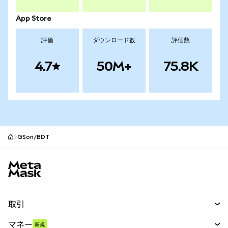
App Store
評価
ダウンロード数
評価数
4.7
50M+
75.8K
GSon/BDT
MetaMaskサイトフッター
取引
スワップ
マネー
新規