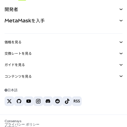
予測
新規
購入
開発者
パーペチュアル
新規
カード
ドキュメントを表示
MetaMaskを入手
RWA
mUSD
新規
ダッシュボード
トランザクションシールド
収益化
Smart Accounts Kit
Agent Wallet
新規
価格を見る
埋め込みウォレット
Snaps
ビットコインの価格
交換レートを見る
MetaMask Connect
イーサリアムの価格
報酬
新規
BTC→USD
Solanaの価格
ガイドを見る
Snaps
セキュリティ
ETH→USD
BTCの購入
Shiba Inuの価格
USDT→INR
コンテンツを見る
Web3サービス
サポート
ETHの購入
Pepeの価格
ビットコインウォレット
BTC→USDT
SOLの購入
キャリア
Tetherの価格
Solanaウォレット
日本語
BTC→INR
PEPEの購入
お問い合わせ
USDCの価格
おすすめの暗号資産カード
ETH→USDT
USDTの購入
Chanlinkの価格
おすすめのモバイル暗号資産ウォレット
USDT→PHP
USDCの購入
Polymarketとは？
BTC→EUR
SHIBの購入
Consensys
税制関連ニュース
プライバシー ポリシー