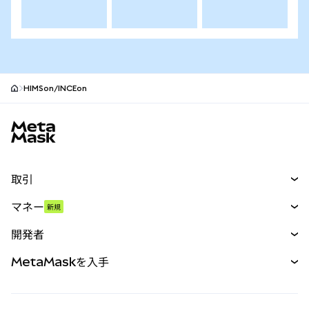
HIMSon/INCEon
MetaMaskサイトフッター
取引
スワップ
マネー
新規
予測
新規
購入
開発者
パーペチュアル
新規
カード
ドキュメントを表示
MetaMaskを入手
RWA
mUSD
新規
ダッシュボード
トランザクションシールド
収益化
Smart Accounts Kit
Agent Wallet
新規