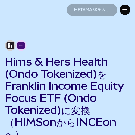
METAMASKを入手
METAMASKを入手
Hims & Hers Health
(Ondo Tokenized)を
Franklin Income Equity
Focus ETF (Ondo
Tokenized)に変換
（HIMSonからINCEon
へ）