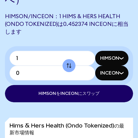
HIMSON/INCEON：1 HIMS & HERS HEALTH
(ONDO TOKENIZED)は0.452374 INCEONに相当
します
HIMSON
INCEON
HIMSONをINCEONにスワップ
Hims & Hers Health (Ondo Tokenized)の最
新市場情報