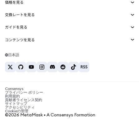
価格を見る
埋め込みウォレット
Snaps
ビットコインの価格
交換レートを見る
MetaMask Connect
イーサリアムの価格
報酬
新規
BTC→USD
Solanaの価格
ガイドを見る
Snaps
セキュリティ
ETH→USD
BTCの購入
Shiba Inuの価格
USDT→INR
コンテンツを見る
Web3サービス
サポート
ETHの購入
Pepeの価格
ビットコインウォレット
BTC→USDT
SOLの購入
キャリア
Tetherの価格
Solanaウォレット
日本語
BTC→INR
PEPEの購入
お問い合わせ
USDCの価格
おすすめの暗号資産カード
ETH→USDT
USDTの購入
Chanlinkの価格
おすすめのモバイル暗号資産ウォレット
USDT→PHP
USDCの購入
Polymarketとは？
BTC→EUR
SHIBの購入
Consensys
税制関連ニュース
プライバシー ポリシー
利用規約
BNBの購入
貢献者ライセンス契約
暗号資産の購入方法は？
サイトマップ
アクセシビリティ
ビットコインを売るには？
Cookieの管理
©2026 MetaMask • A Consensys Formation