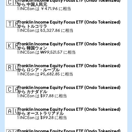
Franklin Income Equity Focus ETF (Ondo Tokenized)
🇨🇳
から 中国人民元
1 INCEon は ￥471.96 に相当
Franklin Income Equity Focus ETF (Ondo Tokenized)
🇹🇷
から トルコリラ
1 INCEon は ₺3,327.86 に相当
Franklin Income Equity Focus ETF (Ondo Tokenized)
🇰🇷
から 韓国ウォン
1 INCEon は ₩99,521.57 に相当
Franklin Income Equity Focus ETF (Ondo Tokenized)
🇷🇺
から ロシア・ルーブル
1 INCEon は ₽5,682.85 に相当
Franklin Income Equity Focus ETF (Ondo Tokenized)
🇨🇦
から カナダドル
1 INCEon は $97.88 に相当
Franklin Income Equity Focus ETF (Ondo Tokenized)
🇦🇺
から オーストラリアドル
1 INCEon は $99.28 に相当
Franklin Income Equity Focus ETF (Ondo Tokenized)