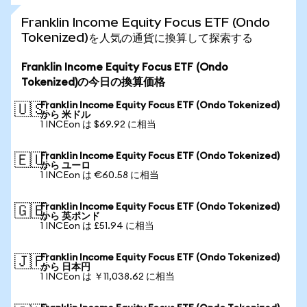
Franklin Income Equity Focus ETF (Ondo
Tokenized)を人気の通貨に換算して探索する
Franklin Income Equity Focus ETF (Ondo
Tokenized)の今日の換算価格
Franklin Income Equity Focus ETF (Ondo Tokenized)
🇺🇸
から 米ドル
1 INCEon は $69.92 に相当
Franklin Income Equity Focus ETF (Ondo Tokenized)
🇪🇺
から ユーロ
1 INCEon は €60.58 に相当
Franklin Income Equity Focus ETF (Ondo Tokenized)
🇬🇧
から 英ポンド
1 INCEon は £51.94 に相当
Franklin Income Equity Focus ETF (Ondo Tokenized)
🇯🇵
から 日本円
1 INCEon は ￥11,038.62 に相当