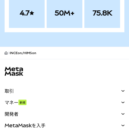
4.7
50M+
75.8K
INCEon/HIMSon
MetaMaskサイトフッター
取引
スワップ
マネー
新規
予測
新規
購入
開発者
パーペチュアル
新規
カード
ドキュメントを表示
MetaMaskを入手
RWA