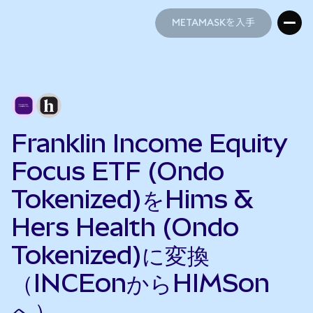
METAMASKを入手
METAMASKを入手
Franklin Income Equity
Focus ETF (Ondo
Tokenized)をHims &
Hers Health (Ondo
Tokenized)に変換
（INCEonからHIMSon
へ）