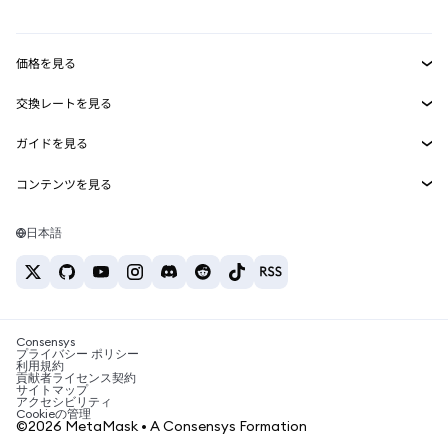
mUSD
新規
ダッシュボード
トランザクションシールド
収益化
Smart Accounts Kit
Agent Wallet
新規
価格を見る
埋め込みウォレット
Snaps
ビットコインの価格
交換レートを見る
MetaMask Connect
イーサリアムの価格
報酬
新規
BTC→USD
Solanaの価格
ガイドを見る
Snaps
セキュリティ
ETH→USD
BTCの購入
Shiba Inuの価格
USDT→INR
コンテンツを見る
Web3サービス
サポート
ETHの購入
Pepeの価格
ビットコインウォレット
BTC→USDT
SOLの購入
キャリア
Tetherの価格
Solanaウォレット
日本語
BTC→INR
PEPEの購入
お問い合わせ
USDCの価格
おすすめの暗号資産カード
ETH→USDT
USDTの購入
Chanlinkの価格
おすすめのモバイル暗号資産ウォレット
USDT→PHP
USDCの購入
Polymarketとは？
BTC→EUR
SHIBの購入
Consensys
税制関連ニュース
プライバシー ポリシー
利用規約
BNBの購入
貢献者ライセンス契約
暗号資産の購入方法は？
サイトマップ
アクセシビリティ
ビットコインを売るには？
Cookieの管理
©2026 MetaMask • A Consensys Formation